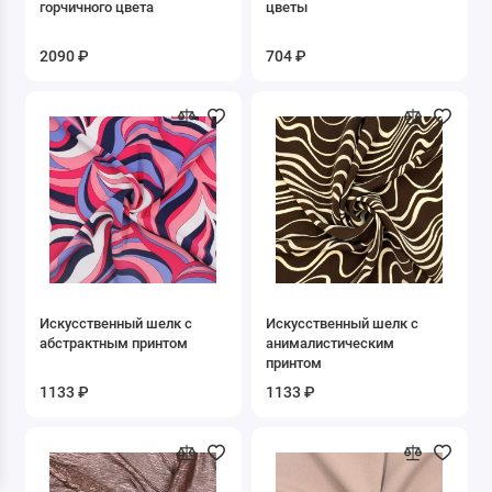
горчичного цвета
цветы
Дубленка искусственная
2090 ₽
704 ₽
Жаккард
Замша искусственная
Кожа искусственная
Креп
Кружево Гипюр Макраме
Купра
Искусственный шелк с
Искусственный шелк с
абстрактным принтом
анималистическим
принтом
Лоден
1133 ₽
1133 ₽
Мебельная
Мех искусственный