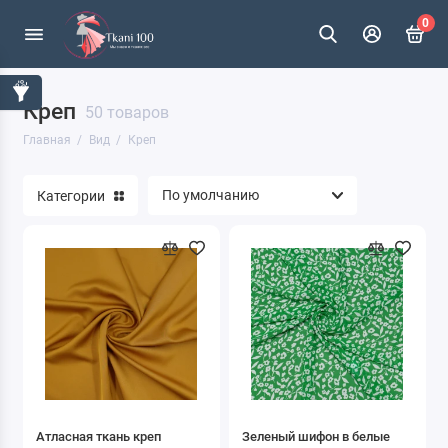
0
Креп
Атлас
50 товаров
Главная
Вид
Креп
Бархат
Категории
Батист
Букле
Велсофт
Вельвет
Весовой лоскут
Джинса
Атласная ткань креп
Зеленый шифон в белые