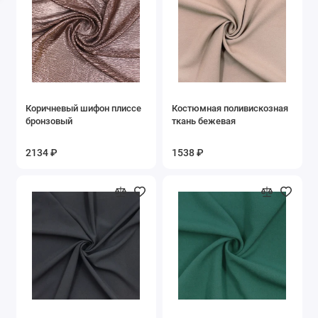
Муслин
Неопрен
Органза
Коричневый шифон плиссе
Костюмная поливискозная
Пайеточные
бронзовый
ткань бежевая
Плащевые
2134 ₽
1538 ₽
Поплин
Портьерная
Сатин
Сетки
Стеганная ткань