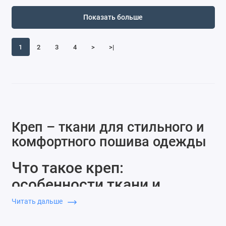
Показать больше
1
2
3
4
>
>|
Креп – ткани для стильного и
комфортного пошива одежды
Что такое креп:
особенности ткани и
преимущества
Читать дальше
Креп — это особый вид ткани с уникальной зернистой или