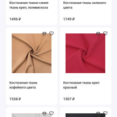
Костюмная темно-синяя
Костюмная ткань зеленого
Стеклярус Бисер
ткань креп, поливискоза
цвета
Тафта
1496 ₽
1749 ₽
Твид
Твил
Трикотаж
Шелк
Шитьё Вышивка
Костюмная ткань
Костюмная ткань креп
кофейного цвета
красный
Шифон
1538 ₽
1507 ₽
Показать все