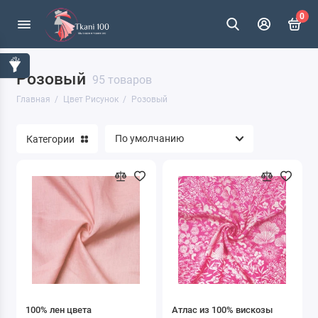
0
Розовый
Без принта
95 товаров
Главная
Цвет Рисунок
Розовый
Абстракция
Категории
Анималистические
Буквы
Геометрия
Гусиная лапка
Детские
Диагональ
100% лен цвета
Атлас из 100% вискозы