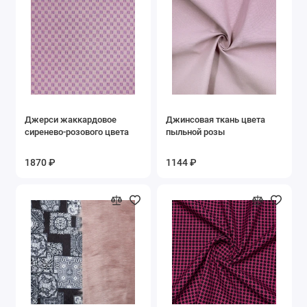
Фиолетовый
Фуксия
Черный
Показать все
Джерси жаккардовое
Джинсовая ткань цвета
сиренево-розового цвета
пыльной розы
1870 ₽
1144 ₽