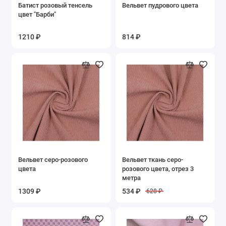
Батист розовый тенсель
Вельвет пудрового цвета
Золото и серебро
цвет "Барби"
Коралловый
1210 ₽
814 ₽
Коричневый
Красный
Молочный
Оранжевый
Розовый
Вельвет серо-розового
Вельвет ткань серо-
цвета
розового цвета, отрез 3
Серый
метра
1309 ₽
534 ₽
628 ₽
Синий
Терракотовый