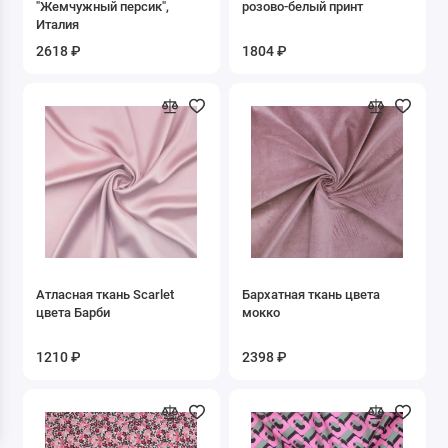
"Жемчужный персик",
розово-белый принт
Ёлочка
Италия
2618 ₽
1804 ₽
Звёзды
Клетка
Косы
Круги
Купон/кайма
Новогодние
Атласная ткань Scarlet
Бархатная ткань цвета
цвета Барби
мокко
Полоска
1210 ₽
2398 ₽
Предметы
Сердечки