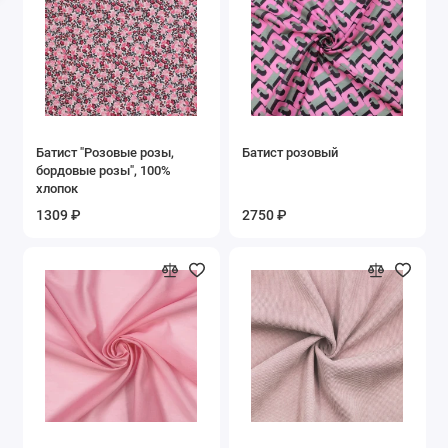
Узоры
Цветочный
Бежевый
Батист "Розовые розы,
Батист розовый
Белый
бордовые розы", 100%
хлопок
Бирюзовый
1309 ₽
2750 ₽
Бордовый
Голубой
Горчичный
Желтый
Зеленый