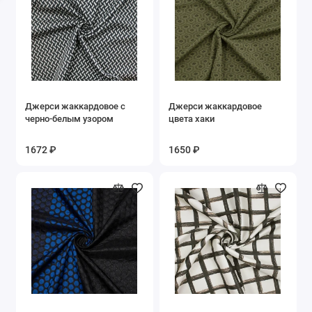
Хлопок
Шелк
Шерсть
Джерси жаккардовое с
Джерси жаккардовое
Эластан
черно-белым узором
цвета хаки
Показать все
1672 ₽
1650 ₽