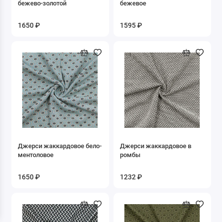
бежево-золотой
бежевое
Лиоцел
1650 ₽
1595 ₽
Люрекс/ мет. нить
Модал
Мохер
Нейлон
Полиамид
Полиэстер
Джерси жаккардовое бело-
Джерси жаккардовое в
ментоловое
ромбы
Смесовые ткани
1650 ₽
1232 ₽
Спандекс
Тенсель