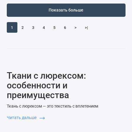
Показать больше
1
2
3
4
5
6
>
>|
Ткани с люрексом:
особенности и
преимущества
Ткань с люрексом — это текстиль с вплетением
металлизированной нити в основу, будь то хлопок,
Читать дальше
трикотаж или синтетическая ткань. Такая добавка придаёт
поверхности лёгкое сияние или выразительный блеск в