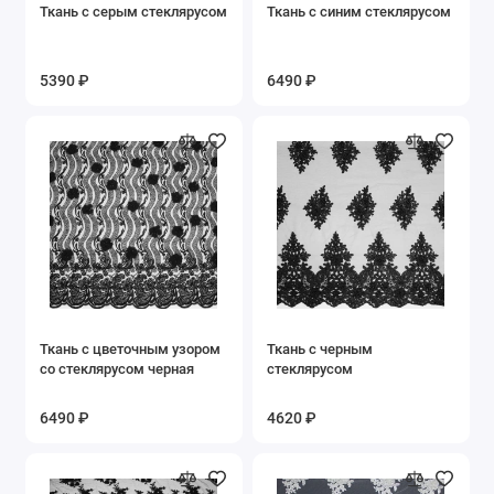
Ткань с серым стеклярусом
Ткань с синим стеклярусом
Стеклярус Бисер
Тафта
5390 ₽
6490 ₽
Твид
Твил
Трикотаж
Шелк
Шитьё Вышивка
Ткань с цветочным узором
Ткань с черным
со стеклярусом черная
стеклярусом
Шифон
6490 ₽
4620 ₽
Показать все