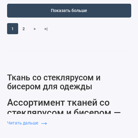
Показать больше
1
2
>
>|
Ткань со стеклярусом и
бисером для одежды
Ассортимент тканей со
стеклярусом и бисером —
для каких задач и в чём
Читать дальше
отличия