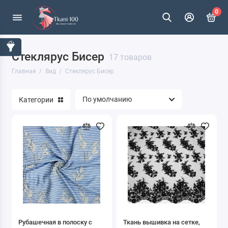
0
Стеклярус Бисер
Атлас
17 товаров
Главная
Вид
Стеклярус Бисер
Бархат
Категории
Батист
Букле
Велсофт
Вельвет
Весовой лоскут
Джинса
Рубашечная в полоску с
Ткань вышивка на сетке,