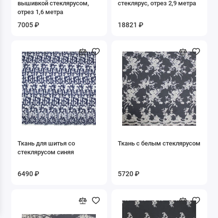
вышивкой стеклярусом,
стеклярус, отрез 2,9 метра
Дубленка искусственная
отрез 1,6 метра
7005 ₽
18821 ₽
Жаккард
Замша искусственная
Кожа искусственная
Креп
Кружево Гипюр Макраме
Купра
Ткань для шитья со
Ткань с белым стеклярусом
стеклярусом синяя
Лоден
6490 ₽
5720 ₽
Мебельная
Мех искусственный