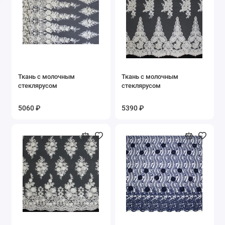
Муслин
Неопрен
Органза
Ткань с молочным
Ткань с молочным
Пайеточные
стеклярусом
стеклярусом
Плащевые
5060 ₽
5390 ₽
Поплин
Портьерная
Сатин
Сетки
Стеганная ткань