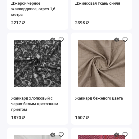
Джерси черное
Джинсовая ткань синяя
Стеклярус Бисер
жаккардовое, отрез 1,6
метра
Тафта
2217 ₽
2398 ₽
Твид
Твил
Трикотаж
Шелк
Шитьё Вышивка
Жаккард хлопковый с
Жаккард бежевого цвета
черно-белым цветочным
Шифон
принтом
1870 ₽
1507 ₽
Показать все