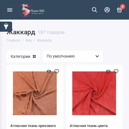
0
Жаккард
Атлас
187 товаров
Главная
Вид
Жаккард
Бархат
Категории
Батист
Букле
Велсофт
Вельвет
Весовой лоскут
Джинса
Атласная ткань орехового
Атласная ткань цвета