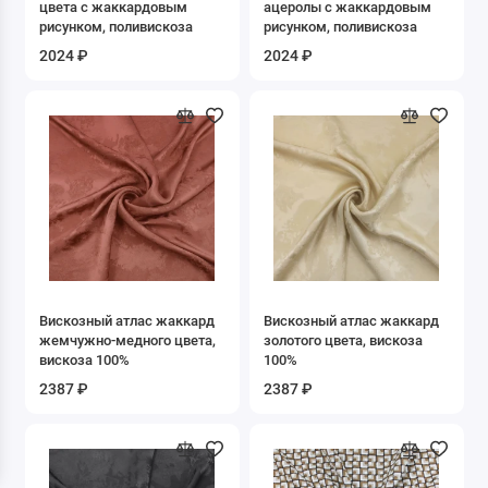
цвета с жаккардовым
ацеролы с жаккардовым
Дубленка искусственная
рисунком, поливискоза
рисунком, поливискоза
2024 ₽
2024 ₽
Жаккард
Замша искусственная
Кожа искусственная
Креп
Кружево Гипюр Макраме
Купра
Вискозный атлас жаккард
Вискозный атлас жаккард
жемчужно-медного цвета,
золотого цвета, вискоза
вискоза 100%
100%
Лоден
2387 ₽
2387 ₽
Мебельная
Мех искусственный