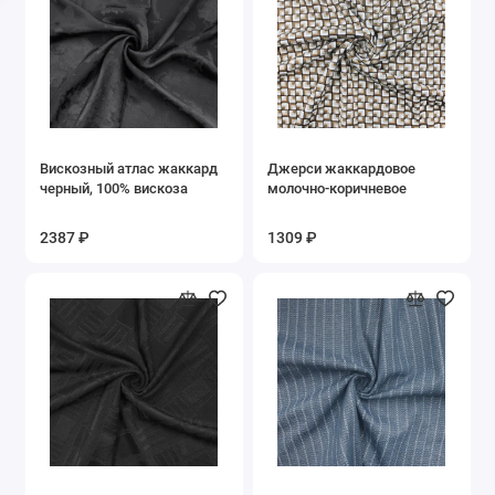
Муслин
Неопрен
Органза
Вискозный атлас жаккард
Джерси жаккардовое
Пайеточные
черный, 100% вискоза
молочно-коричневое
Плащевые
2387 ₽
1309 ₽
Поплин
Портьерная
Сатин
Сетки
Стеганная ткань