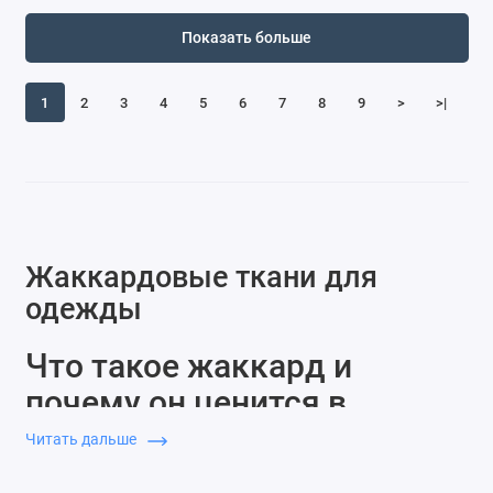
Показать больше
1
2
3
4
5
6
7
8
9
>
>|
Жаккардовые ткани для
одежды
Что такое жаккард и
почему он ценится в
пошиве одежды премиум-
Читать дальше
класса