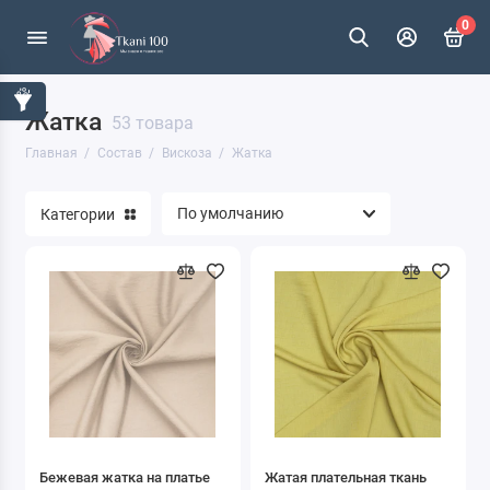
0
Жатка
Акрил
53 товара
Главная
Состав
Вискоза
Жатка
Альпака / ангора/ лама
Категории
Ацетат
Вискоза
Капрон
Кашемир
Крапива
Лён
Бежевая жатка на платье
Жатая плательная ткань