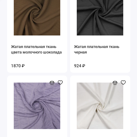
Хлопок
Шелк
Шерсть
Жатая плательная ткань
Жатая плательная ткань
Эластан
цвета молочного шоколада
черная
Показать все
1870 ₽
924 ₽