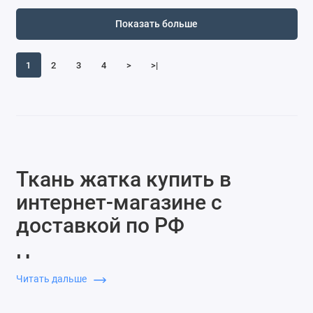
Показать больше
1
2
3
4
>
>|
Ткань жатка купить в
интернет-магазине с
доставкой по РФ
Что такое ткань жатка и в
чём её особенности
Читать дальше
Ткань жатка — это материал с характерной рельефной,