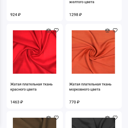
желтого цвета
Лиоцел
924 ₽
1298 ₽
Люрекс/ мет. нить
Модал
Мохер
Нейлон
Полиамид
Полиэстер
Жатая плательная ткань
Жатая плательная ткань
красного цвета
морковного цвета
Смесовые ткани
1463 ₽
770 ₽
Спандекс
Тенсель