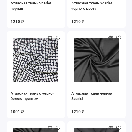
Атласная ткань Scarlet
Атласная ткань Scarlet
Золото и серебро
черная
черного цвета
Коралловый
1210 ₽
1210 ₽
Коричневый
Красный
Молочный
Оранжевый
Розовый
Атласная ткань с черно-
Атласная ткань черная
белым принтом
Scarlet
Серый
1001 ₽
1210 ₽
Синий
Терракотовый