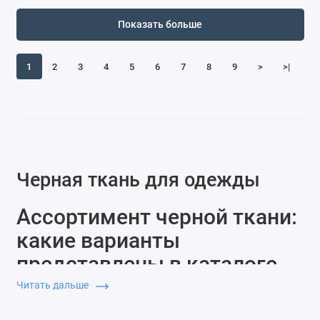
Показать больше
1
2
3
4
5
6
7
8
9
>
>|
Черная ткань для одежды
Ассортимент черной ткани:
какие варианты
представлены в каталоге
Читать дальше
Раздел с черной тканью включает десятки разновидностей
текстиля, отличающихся составом, фактурой, плотностью и