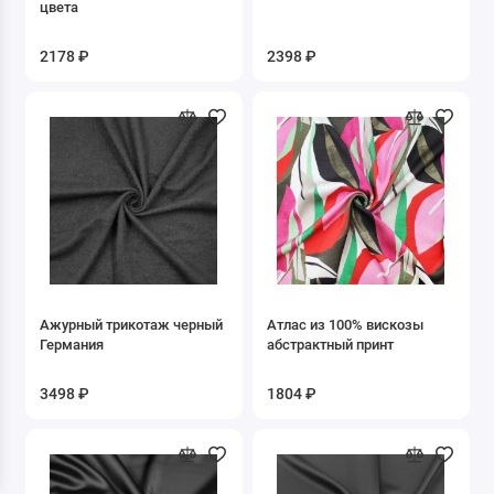
цвета
Ёлочка
2178 ₽
2398 ₽
Звёзды
Клетка
Косы
Круги
Купон/кайма
Новогодние
Ажурный трикотаж черный
Атлас из 100% вискозы
Германия
абстрактный принт
Полоска
3498 ₽
1804 ₽
Предметы
Сердечки