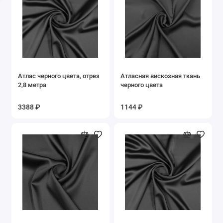
Узоры
Цветочный
Бежевый
Атлас черного цвета, отрез
Атласная вискозная ткань
Белый
2,8 метра
черного цвета
Бирюзовый
3388 ₽
1144 ₽
Бордовый
Голубой
Горчичный
Желтый
Зеленый