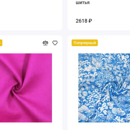
шитья
2618 ₽
й
Популярный