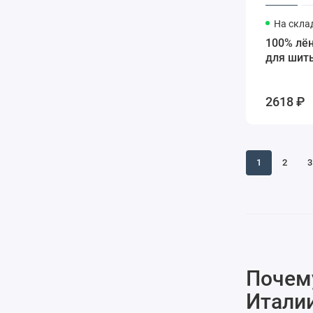
Серое темное
1
На склад
Серый
27
100% лён
Серый темный
1
для шить
Синий
40
Синий индиго
1
Синий темный
1
2618 ₽
Синяя темная
3
Сиреневый
2
Слива итальянская
1
1
2
3
Сумерки
1
Т синяя
1
Терракотовая
1
Терракотовый
2
Трава
3
Тыквенный
1
Фиолетовый
10
Почем
Французский зефир
1
Итали
Фуксия
3