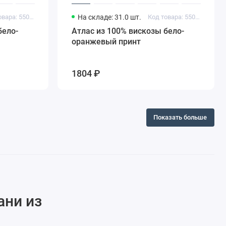
Код товара: 55045803
На складе: 31.0 шт.
Код товара: 55045801
бело-
Атлас из 100% вискозы бело-
оранжевый принт
1804 ₽
Показать больше
ани из