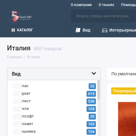
О компании
О тканях
Помощь
Вид
Интерьерные
КАТАЛОГ
Италия
460 товаров
Главная
Италия
Вид
Атлас
32
Популярны
Бархат
615
Батист
538
Букле
104
Велсофт
39
Вельвет
103
Вышивка
104