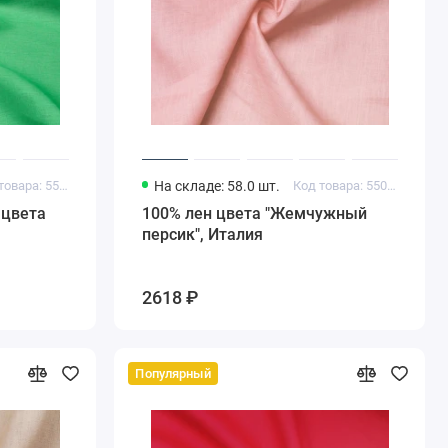
Код товара: 55011988
На складе: 58.0 шт.
Код товара: 55030411
о цвета
100% лен цвета "Жемчужный
персик", Италия
2618 ₽
Популярный