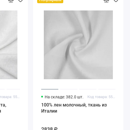
Код товара: 55011994
На складе: 382.0 шт.
Код товара: 55011805
та,
100% лен молочный, ткань из
я
Италии
2838 ₽