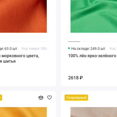
е: 63.0 шт.
Код товара: 55011996
На складе: 249.0 шт.
100% лён ярко-зелёног
ля шитья
2618 ₽
й
Популярный