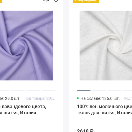
е: 29.0 шт.
Код товара: 55011992
На складе: 186.0 шт.
 лавандового цвета,
100% лен молочного цве
я шитья, Италия
ткань для шитья, Итали
2618 ₽