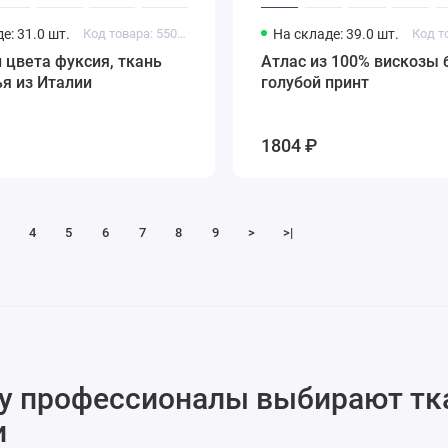
е: 31.0 шт.
Код товара: 55012005
На складе: 39.0 шт.
 цвета фуксия, ткань
Атлас из 100% вискозы 
я из Италии
голубой принт
1804 ₽
4
5
6
7
8
9
>
>|
у профессионалы выбирают тк
и