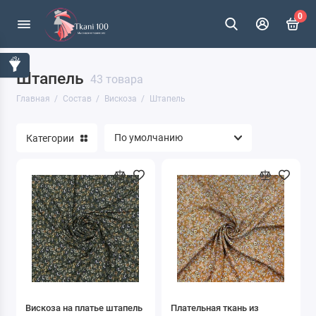
0
Штапель
Акрил
43 товара
Главная
Состав
Вискоза
Штапель
Альпака / ангора/ лама
Категории
Ацетат
Вискоза
Капрон
Кашемир
Крапива
Лён
Вискоза на платье штапель
Плательная ткань из