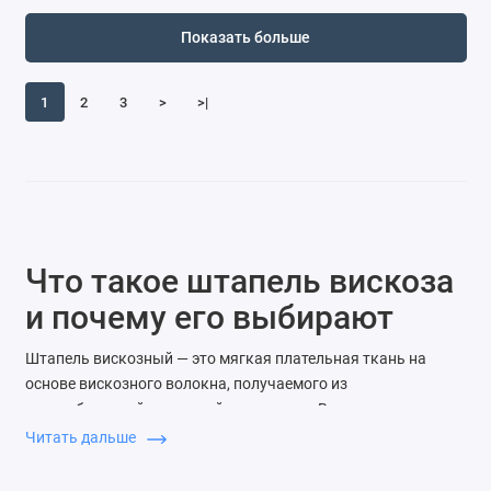
Показать больше
1
2
3
>
>|
Что такое штапель вискоза
и почему его выбирают
Штапель вискозный — это мягкая плательная ткань на
основе вискозного волокна, получаемого из
переработанной древесной целлюлозы. В отличие от
синтетики, материал «дышит» и ведёт себя ближе к
Читать дальше
натуральным тканям, но при этом обладает более
стабильной текстурой и предсказуемой драпировкой. За