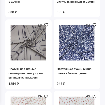
в цветы
вискозы, штапель в цветы
Лиоцел
858 ₽
990 ₽
Люрекс/ мет. нить
Модал
Мохер
Нейлон
Полиамид
Полиэстер
Плательная ткань с
Плательная ткань темно-
геометрическим узором
синяя в белые цветы
штапель из вискозы
Смесовые ткани
1254 ₽
946 ₽
Спандекс
Тенсель