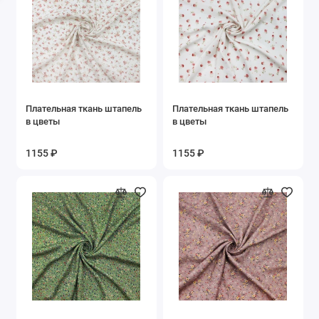
Хлопок
Шелк
Шерсть
Плательная ткань штапель
Плательная ткань штапель
Эластан
в цветы
в цветы
Показать все
1155 ₽
1155 ₽