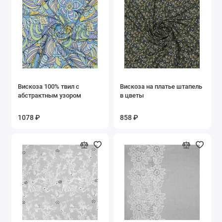
Фиолетовый
Фуксия
Черный
Показать все
Вискоза 100% твил с
Вискоза на платье штапель
абстрактным узором
в цветы
1078 ₽
858 ₽