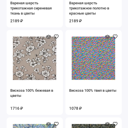
Вареная шерсть
Вареная шерсть
Золото и серебро
трикотажная сиреневая
трикотажное полотно в
ткань в цветы
красные цветы
Коралловый
2189 ₽
2189 ₽
Коричневый
Красный
Молочный
Оранжевый
Розовый
Вискоза 100% бежевая в
Вискоза 100% твил в цветы
цветы
Серый
1716 ₽
1078 ₽
Синий
Терракотовый