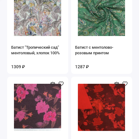
Узоры
Цветочный
Бежевый
Батист "Тропический сад"
Батист с ментолово-
Белый
ментоловый, хлопок 100%
розовым принтом
Бирюзовый
1309 ₽
1287 ₽
Бордовый
Голубой
Горчичный
Желтый
Зеленый