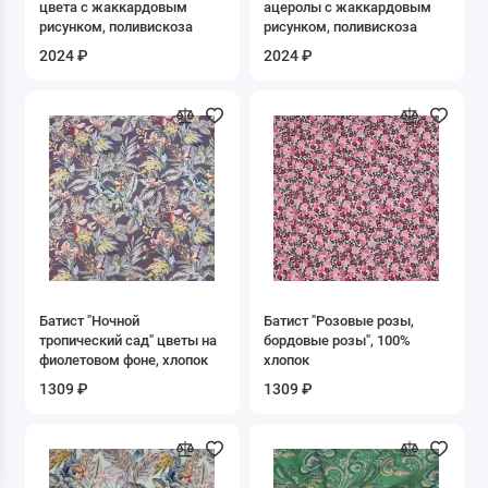
цвета с жаккардовым
ацеролы с жаккардовым
Ёлочка
рисунком, поливискоза
рисунком, поливискоза
2024 ₽
2024 ₽
Звёзды
Клетка
Косы
Круги
Купон/кайма
Новогодние
Батист "Ночной
Батист "Розовые розы,
тропический сад" цветы на
бордовые розы", 100%
фиолетовом фоне, хлопок
хлопок
Полоска
1309 ₽
1309 ₽
Предметы
Сердечки