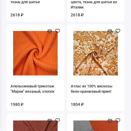
ткань для шитья
цвета, ткань для шитья из
Ёлочка
Италии
2618 ₽
2618 ₽
Звёзды
Клетка
Косы
Круги
Купон/кайма
Новогодние
Апельсиновый трикотаж
Атлас из 100% вискозы
"Марни" вязаный, хлопок
бело-оранжевый принт
Полоска
1980 ₽
1804 ₽
Предметы
Сердечки