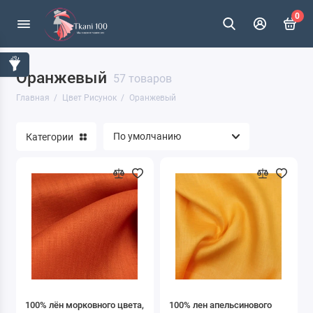
0
Оранжевый
Без принта
57 товаров
Главная
Цвет Рисунок
Оранжевый
Абстракция
Категории
Анималистические
Буквы
Геометрия
Гусиная лапка
Детские
Диагональ
100% лён морковного цвета,
100% лен апельсинового