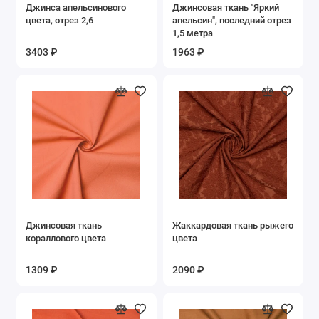
Джинса апельсинового
Джинсовая ткань "Яркий
Золото и серебро
цвета, отрез 2,6
апельсин", последний отрез
1,5 метра
Коралловый
3403 ₽
1963 ₽
Коричневый
Красный
Молочный
Оранжевый
Розовый
Джинсовая ткань
Жаккардовая ткань рыжего
кораллового цвета
цвета
Серый
1309 ₽
2090 ₽
Синий
Терракотовый