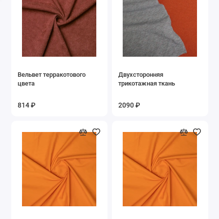
Узоры
Цветочный
Бежевый
Вельвет терракотового
Двухсторонняя
Белый
цвета
трикотажная ткань
Бирюзовый
814 ₽
2090 ₽
Бордовый
Голубой
Горчичный
Желтый
Зеленый