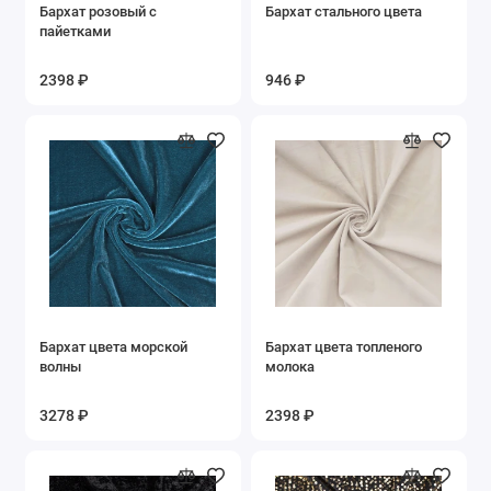
Бархат розовый с
Бархат стального цвета
Стеклярус Бисер
пайетками
Тафта
2398 ₽
946 ₽
Твид
Твил
Трикотаж
Шелк
Шитьё Вышивка
Бархат цвета морской
Бархат цвета топленого
волны
молока
Шифон
3278 ₽
2398 ₽
Показать все