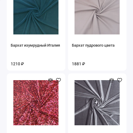
Муслин
Неопрен
Органза
Бархат изумрудный Италия
Бархат пудрового цвета
Пайеточные
Плащевые
1210 ₽
1881 ₽
Поплин
Портьерная
Сатин
Сетки
Стеганная ткань