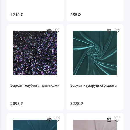
Дубленка искусственная
1210 ₽
858 ₽
Жаккард
Замша искусственная
Кожа искусственная
Креп
Кружево Гипюр Макраме
Купра
Бархат голубой с пайетками
Бархат изумрудного цвета
Лоден
2398 ₽
3278 ₽
Мебельная
Мех искусственный