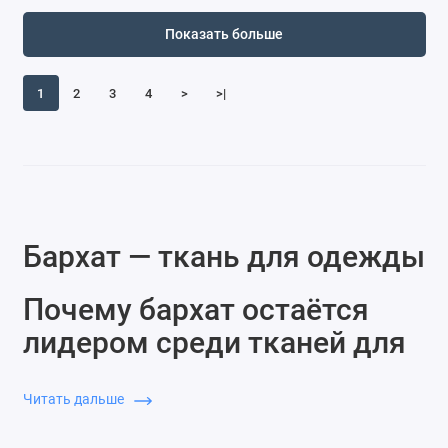
Показать больше
1
2
3
4
>
>|
Бархат — ткань для одежды
Почему бархат остаётся
лидером среди тканей для
одежды
Читать дальше
Бархат — не просто «ткань с ворсом» и не только про
роскошь, а ещё про комфорт, где мягкая фактура