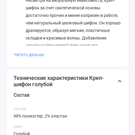
Несмотря на визуальную невесомость, креп-
шифон за счет синтетической основы
достаточно прочен и менее капризен в работе,
чем натуральный шелковый шифон. Он хорошо
драпируется, образуя мягкие, пластичные
складки и красивые волны. Добавление
эластана (спандекса) повышает его
устойчивость к растяжению и разрыву.
Читать дальше
Практичность и уход:
Полиэстер делает ткань
немнущейся, что критически важно для
готовых изделий. Она быстро сохнет и не
Технические характеристики Креп-
требует сложного ухода. Стирать
шифон голубой
рекомендуется в деликатном режиме или
Состав
вручную, избегая агрессивных отжимов.
Гладить следует с изнанки через
Состав
проутюжильник или на минимальной
98% полиэстер, 2% эластан
температуре.
Цвет
Работа с тканью:
При раскрое требует
Голубой