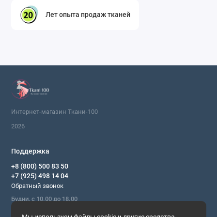
накидок. Ею также декорируют готовые
Лет опыта продаж тканей
изделия, создавая аппликации, цветы, банты
или прозрачные вставки в более плотных
тканях.
Свадебная и праздничная одежда.
Голубой
креп-шифон часто применяют для создания
нарядов подружек невесты, вечерних накидок,
фаты или второго слоя в свадебных платьях
для эффекта омбре или воздушного объема.
Интернет-магазин Ткани-100
Кому подойдет эта ткань?
Голубой креп-шифон —
2026
выбор для тех, кто ценит комфорт, практичность и
элегантную эстетику. Он подходит для создания как
Поддержка
повседневных, так и нарядных образов. Модельерам
+8 (800) 500 83 50
и швеям-любителям он предлагает отличный баланс
+7 (925) 498 14 04
между красотой классического материала и
Обратный звонок
простотой в обработке, характерной для
Будни, с 10.00 до 18.00
современных синтетических тканей. Готовое изделие
Мы в сети