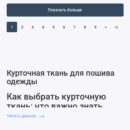
Показать больше
1
2
3
4
5
6
7
8
9
>
>|
Курточная ткань для пошива
одежды
Как выбрать курточную
ткань: что важно знать
перед покупкой
Читать дальше
Вы ищете ткань для детской зимней куртки? Тогда