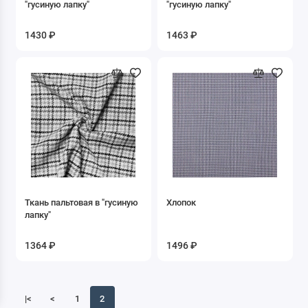
"гусиную лапку"
"гусиную лапку"
1430 ₽
1463 ₽
Ткань пальтовая в "гусиную
Хлопок
лапку"
1364 ₽
1496 ₽
|<
<
1
2