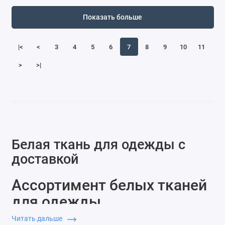
Показать больше
|<
<
3
4
5
6
7
8
9
10
11
>
>|
Белая ткань для одежды с
доставкой
Ассортимент белых тканей
для одежды
Читать дальше
Белая ткань — базовый материал для пошива одежды