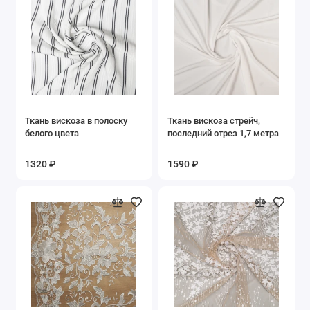
Ткань вискоза в полоску
Ткань вискоза стрейч,
белого цвета
последний отрез 1,7 метра
1320 ₽
1590 ₽