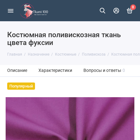
0
Костюмная поливискозная ткань
цвета фуксии
Главная
Назначение
Костюмные
Поливискоза
Костюмная поли
Описание
Характеристики
Вопросы и ответы
0
Популярный