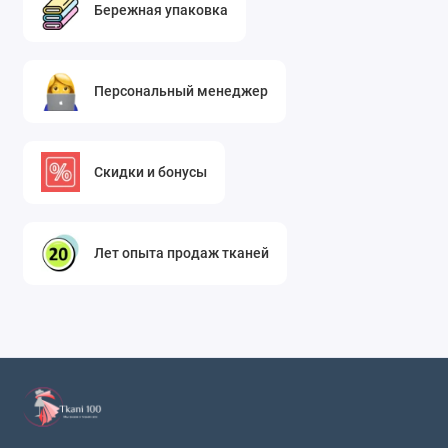
Бережная упаковка
Что можно сшить из этой ткани?
Благодаря своим свойствам, данная костюмная
ткань открывает широкие возможности для
Персональный менеджер
создания как деловой, так и повседневной одежды.
Вот несколько идей:
Скидки и бонусы
Классические костюмы
– пиджаки прямого
или приталенного кроя в паре с брюками или
юбкой-карандаш. Салатовый цвет добавит
свежести офисному гардеробу, не нарушая
Лет опыта продаж тканей
делового дресс-кода.
Платья и сарафаны
– от строгих футляров до
романтичных моделей с запахом или
расклешенной юбкой. Эластан обеспечит
комфортную посадку, а вискоза – приятные
ощущения на теле в течение всего дня.