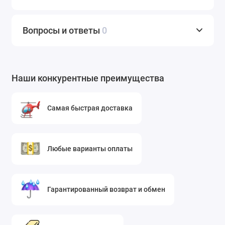
базовой палитрой (белый, черный, серый,
бежевый) и акцентными тонами (коралловый,
голубой, фиолетовый). Ткань окрашена
Вопросы и ответы
0
стойкими красителями, которые не выцветают
на солнце и не линяют при стирке.
Текстура и драпируемость
– благодаря
Наши конкурентные преимущества
вискозе в составе, материал имеет гладкую,
слегка матовую поверхность с благородным
Самая быстрая доставка
блеском. Ткань отлично драпируется, образуя
мягкие, плавные складки, что важно для
создания женственных силуэтов.
Любые варианты оплаты
Уход
– материал неприхотлив в обслуживании.
Рекомендуется стирка при температуре до 30°C
в деликатном режиме, отжим на низких
Гарантированный возврат и обмен
оборотах. Изделия быстро сохнут и
практически не требуют глажки, если их
аккуратно развесить после стирки.