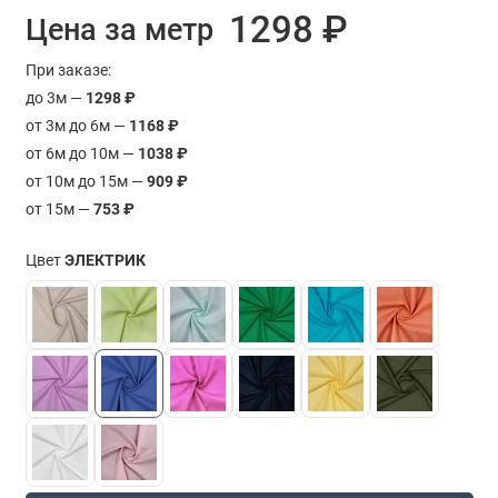
1298 ₽
Цена за метр
При заказе:
до 3м —
1298 ₽
от 3м до 6м —
1168 ₽
от 6м до 10м —
1038 ₽
от 10м до 15м —
909 ₽
от 15м —
753 ₽
Цвет
ЭЛЕКТРИК