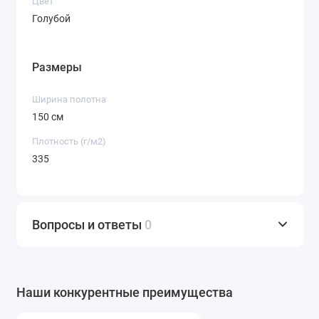
Цвет
мягкий, пастельный перелив и эффект
Голубой
благородной меланжи. Такой цвет визуально
освежает, выглядит дорого и изысканно,
сочетается с огромной палитрой других цветов:
Размеры
от белого, черного и серого до шоколадного,
терракотового, пудрово-розового и
Ширина полотна
насыщенного синего.
150 см
Вид и переплетение:
«Шанель» (твид). Лицевая
Плотность (г/м2)
сторона ткани имеет выраженную рельефную
335
фактуру, характерную для твидового
переплетения. Видна мелкая рубчатая
структура, создающая ощущение ручной
работы и дороговизны. Фактура придает
Вопросы и ответы
0
изделиям тактильную привлекательность и
визуальный интерес даже в монохромном
исполнении.
Наши конкурентные преимущества
Назначение:
Костюмные. Ткань предназначена
для пошива цельных костюмов, а также