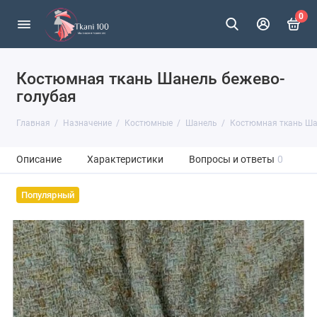
0
Костюмная ткань Шанель бежево-
голубая
Главная
Назначение
Костюмные
Шанель
Костюмная ткань Ша
Описание
Характеристики
Вопросы и ответы
0
Популярный