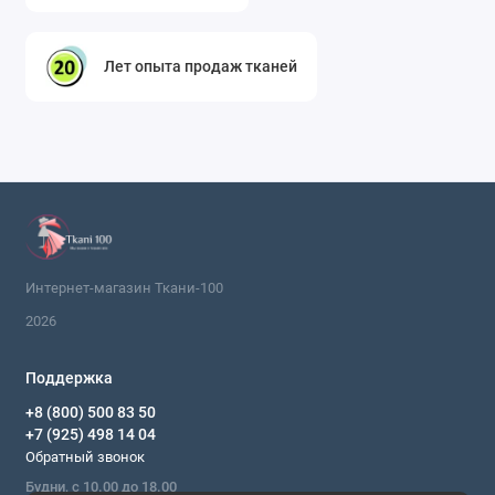
голубой цвет делает такой пиджак невероятно
универсальным.
Лет опыта продаж тканей
Юбка.
Прямая юбка-карандаш, юбка-трапеция
или юбка с запахом. Плотная ткань обеспечит
идеальную посадку по фигуре, скроет
возможные недостатки и создаст стройный
силуэт.
Брюки.
Прямые, зауженные или классические
брюки со стрелками. Они будут теплее, чем
тонкие штапельные, и обеспечат элегантный
Интернет-магазин Ткани-100
вид в прохладное время года.
Платье-футляр или платье-кокон.
Для тех, кто
2026
ценит минимализм и лаконичные формы.
Плотность ткани позволяет создавать платья
Поддержка
без подкладки, которые сохраняют свою
+8 (800) 500 83 50
архитектуру. Такое платье — готовое решение
+7 (925) 498 14 04
Обратный звонок
для важных встреч, презентаций или ужина в
ресторане.
Будни, с 10.00 до 18.00