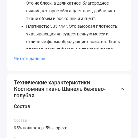
Это не блеск, а деликатное, благородное
сияние, которое обогащает цвет, добавляет
ткани объем и роскошный акцент.
Плотность:
335 г/м². Это высокая плотность,
указывающая на существенную массу и
отличные формообразующие свойства. Ткань
плотная, держит форму, не просвечивает и
идеально подходит для структурированного
Читать дальше
кроя. Она не тянется, что облегчает процесс
раскроя и пошива, обеспечивая точность линий
и четкость силуэта.
Технические характеристики
Цвет:
Бежево-голубой. Это сложный,
Костюмная ткань Шанель бежево-
голубая
многослойный оттенок, который является
трендом в современной моде. Фоном служит
Состав
теплый, нейтральный и невероятно
универсальный бежевый (беж) — цвет, который
Состав
лежит в основе капсульного гардероба. По
95% полиэстер, 5% люрекс
нему вплетены голубые нити, создающие