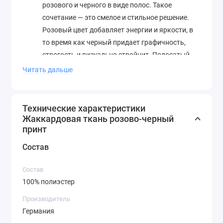
розового и черного в виде полос. Такое
сочетание — это смелое и стильное решение.
Розовый цвет добавляет энергии и яркости, в
то время как черный придает графичность,
строгость и визуально стройнит. Полосатый
жаккардовый узор создает динамичный,
Читать дальше
современный и очень выразительный
визуальный эффект.
Структура и драпируемость:
Полотно обладает
Технические характеристики
средней плотностью и хорошей
Жаккардовая ткань розово-черный
принт
драпируемостью. Оно не слишком жесткое,
хорошо ложится в складки и фалды, что
Состав
расширяет возможности его использования в
моделировании.
Состав
Эксплуатационные свойства:
100% полиэстер
Износостойкость:
Полиэстер славится
Производитель
высокой устойчивостью к истиранию,
Германия
растяжению и разрывам. Изделия из