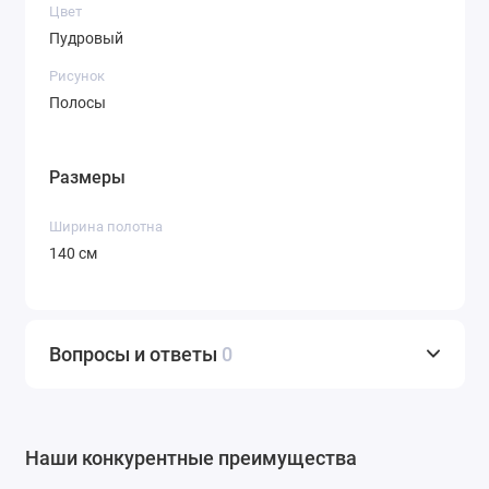
Цвет
этой ткани будут служить долгие годы.
Пудровый
Уход:
Ткань проста в уходе. Она легко
стирается, быстро сохнет и практически
Рисунок
не мнется, что идеально для
Полосы
повседневной носки и путешествий.
Форма:
Отлично держит форму, не
Размеры
садится после стирки при соблюдении
рекомендаций по уходу.
Ширина полотна
Гигиеничность:
Материал
140 см
гипоаллергенен и устойчив к
образованию катышков (пиллингу).
Что можно сшить из этой жаккардовой ткани:
Вопросы и ответы
0
Благодаря своему нарядному виду, структуре и
универсальному назначению (костюмные и
нарядные ткани), эта розово-черная жаккардовая
ткань открывает широкий простор для творчества.
Наши конкурентные преимущества