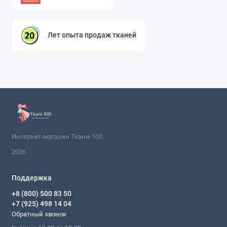
Юбки:
Юбка-миди или макси в складку,
прямая юбка-карандаш с разрезом.
Блузы и топы:
Длинный рукав-реглан
Лет опыта продаж тканей
или «летучая мышь» создаст эффектный
верх под строгие брюки или джинсы.
Элегантный топ на тонких бретелях
станет основой вечернего образа.
Брюки и комбинезоны:
Прямые или широкие
брюки из такой ткани — тренд, который
добавляет образу индивидуальности и шика.
Цельный комбинезон с жаккардовым
Интернет-магазин Ткани-100
рисунком — это готовый мощный стильный
2026
образ.
Аксессуары и детали гардероба:
Поддержка
Сумки:
Прочная и фактурная ткань
+8 (800) 500 83 50
+7 (925) 498 14 04
отлично подходит для пошива клатчей,
Обратный звонок
сумок-шоперов или тоут-багов, которые