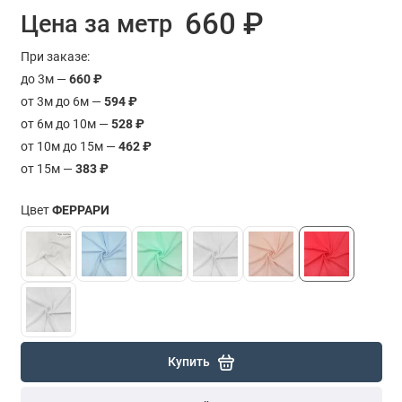
660 ₽
Цена за метр
При заказе:
до 3м —
660 ₽
от 3м до 6м —
594 ₽
от 6м до 10м —
528 ₽
от 10м до 15м —
462 ₽
от 15м —
383 ₽
Цвет
ФЕРРАРИ
Купить