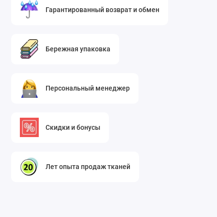
с изнанки через проутюжильник на низких
Гарантированный возврат и обмен
температурах.
Что можно сшить из красного креп-шифона:
Бережная упаковка
Насыщенный красный цвет в сочетании с такой
выразительной фактурой открывает широкие
возможности для создания как повседневных, так и
нарядных вещей.
Персональный менеджер
Верхняя одежда и платья:
Летние и вечерние платья:
Ткань
Скидки и бонусы
идеальна для платьев в греческом стиле,
моделей с драпировками (например,
платье-халат), силуэтов «рубашка» или
Лет опыта продаж тканей
«футляр» с мягкими складками. Из неё
получаются прекрасные платья-макси с
волнующим подолом, коктейльные
платья с пышными или асимметричными