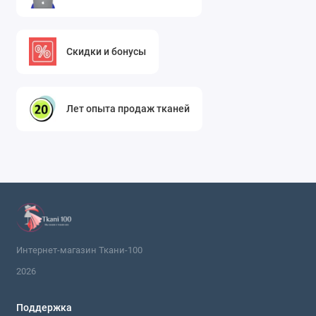
преимуществом, или
брюки с широкими
штанинами (палаццо, клеш)
— здесь ткань
проявит свои драпирующиеся свойства.
Скидки и бонусы
Светло-серый цвет делает такие брюки
актуальными для офиса в smart-casual стиле и
для повседневных образов.
Лет опыта продаж тканей
Юбки:
Ткань великолепно подходит для пошива
юбки-карандаш
, которая будет выглядеть
строго и изысканно, текстура вельвета добавит
образу объема и тактильной интересности. Не
менее эффектными получатся
юбки-трапеции
(A-силуэта)
,
круговые или полусолнце юбки
средней длины. Вельвет создает красивые,
мягко ниспадающие фалды. Для холодного
Интернет-магазин Ткани-100
времени года можно сшить утепленную
юбку в
2026
складку
.
Поддержка
Пиджаки, жакеты и жилеты:
Светло-серый