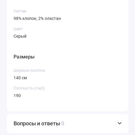
изумрудного. Светлый рубчик красиво играет
Состав
на свету, подчеркивая текстуру и создавая
98% хлопок, 2% эластан
интересный визуальный эффект.
Цвет
Плотность и драпируемость:
Плотность 190 г/
Серый
м² говорит о хорошей износостойкости ткани.
Она достаточно плотная, чтобы хорошо
держать складки и крой, но при этом обладает
Размеры
определенной мягкостью. Такой вельвет
отлично драпируется в мягкие складки, что
Ширина полотна
особенно важно для юбок и широких брюк. Он
140 см
не стоит «колом», а ложится по фигуре изящно.
Плотность (г/м2)
190
Эксплуатационные свойства:
Ткань прочная и
износостойкая. Благодаря хлопковой основе
хорошо переносит многократные стирки.
Рекомендуется деликатный режим стирки при
Вопросы и ответы
0
температуре до 30-40°C, чтобы сохранить
насыщенность светло-серого цвета и