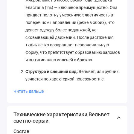
микроклимат в любое время года. Добавка
эластана (2%) — ключевое преимущество. Она
придает полотну умеренную эластичность в
поперечном направлении (реже в обоих), что
делает одежду более подвижной, не
сковывающей движений. После растяжения
ткань легко возвращает первоначальную
форму, что препятствует образованию заломов
и вытягиванию коленей в брюках.
Структура и внешний вид:
Вельвет, или рубчик,
узнается по характерной поверхности с
продольными рубчиками (полосками ворса).
Читать дальше
Светло-серый цвет — это универсальный,
спокойный и стильный оттенок. Он визуально
отличается мягкой элегантностью, хорошо
Технические характеристики Вельвет
сочетается с огромным спектром других цветов
светло-серый
— от базовых черного, белого и темно-синего до
Состав
насыщенных бордового, горчичного,