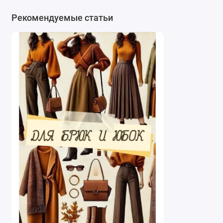
чиносы, зауженные к низу или прямые,
Рекомендуемые статьи
которые станут ярким акцентом в casual-
образе. Эластичность ткани обеспечит
идеальную посадку и комфорт. Также отлично
будут смотреться кюлоты, палаццо или
классические прямые брюки для смелых
городских луков.
Юбки.
Ткань прекрасно подходит для пошива
юбок-карандашей, прямых или расклешенных
моделей midi-длины. Плотный вельвет держит
форму, поэтому юбка будет выглядеть
безупречно. Можно создать и более сложные
модели, например, юбку с запахом или со
складками.
Жакеты и пиджаки.
Несмотря на указанное
назначение, плотность и фактура материала