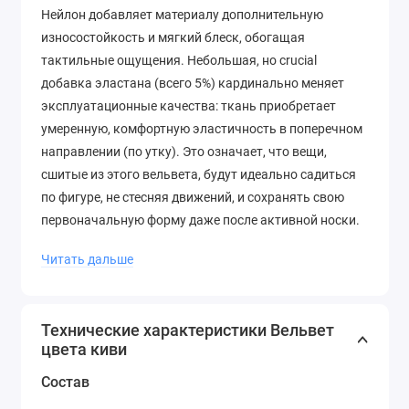
Нейлон добавляет материалу дополнительную
износостойкость и мягкий блеск, обогащая
тактильные ощущения. Небольшая, но crucial
добавка эластана (всего 5%) кардинально меняет
эксплуатационные качества: ткань приобретает
умеренную, комфортную эластичность в поперечном
направлении (по утку). Это означает, что вещи,
сшитые из этого вельвета, будут идеально садиться
по фигуре, не стесняя движений, и сохранять свою
первоначальную форму даже после активной носки.
Плотность ткани составляет 270 г/м². Это показатель
Читать дальше
качественного, плотного вельвета, который отлично
держит форму, не просвечивает и обеспечивает
теплоизоляцию. Такая плотность делает ткань
Технические характеристики Вельвет
идеальной для пошива осенне-зимней и
цвета киви
демисезонной одежды. Материал хорошо
Состав
драпируется, образуя красивые, четкие складки, и