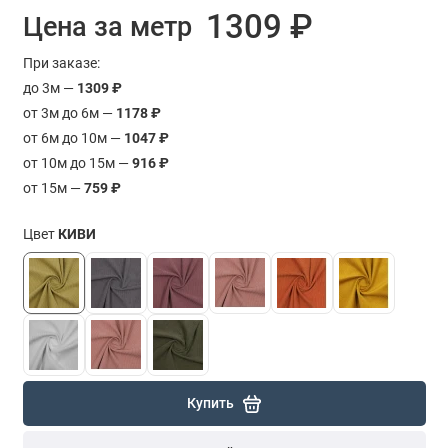
1309 ₽
Цена за метр
При заказе:
до 3м —
1309 ₽
от 3м до 6м —
1178 ₽
от 6м до 10м —
1047 ₽
от 10м до 15м —
916 ₽
от 15м —
759 ₽
Цвет
КИВИ
Купить