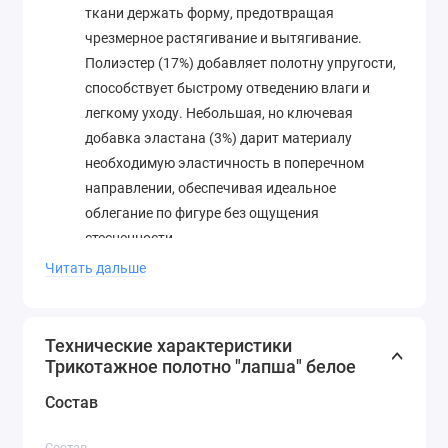
ткани держать форму, предотвращая
чрезмерное растягивание и вытягивание.
Полиэстер (17%) добавляет полотну упругости,
способствует быстрому отведению влаги и
легкому уходу. Небольшая, но ключевая
добавка эластана (3%) дарит материалу
необходимую эластичность в поперечном
направлении, обеспечивая идеальное
облегание по фигуре без ощущения
стесненности.
Уникальная структура «лапша»:
Рельефная,
Читать дальше
хорошо выраженная рубчиковая фактура,
визуально напоминающая лапшу, является не
только стилистической изюминкой, но и
Технические характеристики
практичным элементом. Такая текстура
Трикотажное полотно "лапша" белое
эффективно маскирует несовершенства,
Состав
обладает легким массажным эффектом и
отлично держит форму, не растягиваясь в
Состав