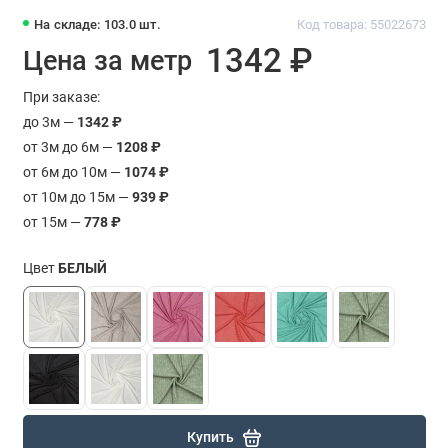
На складе: 103.0 шт.
Код товара: 55022673
1342 ₽
Цена за метр
При заказе:
до 3м —
1342 ₽
от 3м до 6м —
1208 ₽
от 6м до 10м —
1074 ₽
от 10м до 15м —
939 ₽
от 15м —
778 ₽
Цвет
БЕЛЫЙ
Купить