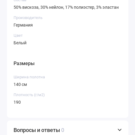
процессе носки.
50% вискоза, 30% нейлон, 17% полиэстер, 3% эластан
Оптимальная плотность 190 г/м²:
Эта
Производитель
плотность указывает на качество и
Германия
всесезонность материала. Полотно достаточно
плотное, чтобы не просвечивать, хорошо
Цвет
держать крой и обеспечивать уют, но при этом
Белый
оно не тяжелое и не создает парникового
эффекта. Оно отлично драпируется и
Размеры
комфортно в носке.
Безупречный белый цвет:
Классический белый
Ширина полотна
цвет открывает безграничные возможности
140 см
для творчества. Он служит идеальной основой
Плотность (г/м2)
для нанесения принтов, вышивки,
190
декоративных строчек. Этот цвет легко
комбинируется с другими оттенками в
многослойных образах и всегда выглядит
свежо и стильно.
Вопросы и ответы
0
Превосходная практичность:
Благодаря