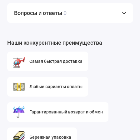
комбинировать с классическими брюками,
кожаными юбками или джинсами для создания
Вопросы и ответы
0
смелого вечернего образа.
Аксессуары и детали:
Ткань великолепно
подходит для создания накладных воротников,
манжет, поясов, клатчей или даже обуви. Ею
Наши конкурентные преимущества
можно декорировать готовые изделия,
например, сделать вставки на платье из
Самая быстрая доставка
однотонного материала.
Ткань сетчатая с черными пайетками — это выбор
для смелых, уверенных в себе людей, ценящих
Любые варианты оплаты
эффектность и качество. Она предназначена для
особых случаев: вечеринок, торжественных
мероприятий, фотосессий или выступлений. При
Гарантированный возврат и обмен
правильном уходе (рекомендуется ручная стирка в
прохладной воде, сушка в расправленном виде и
глажка с изнаночной стороны через проутюжильник)
Бережная упаковка
изделия из этой ткани долго будут сохранять свой