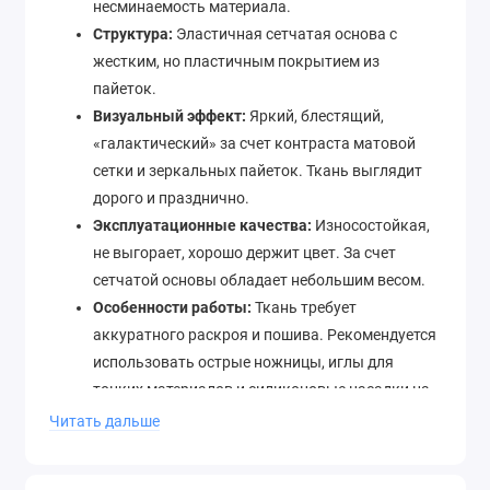
несминаемость материала.
Структура:
Эластичная сетчатая основа с
жестким, но пластичным покрытием из
пайеток.
Визуальный эффект:
Яркий, блестящий,
«галактический» за счет контраста матовой
сетки и зеркальных пайеток. Ткань выглядит
дорого и празднично.
Эксплуатационные качества:
Износостойкая,
не выгорает, хорошо держит цвет. За счет
сетчатой основы обладает небольшим весом.
Особенности работы:
Ткань требует
аккуратного раскроя и пошива. Рекомендуется
использовать острые ножницы, иглы для
тонких материалов и силиконовые насадки на
лапку швейной машины, чтобы не повредить
Читать дальше
пайетки. При стачивании швов пайетки по
линии строчки лучше предварительно удалить,