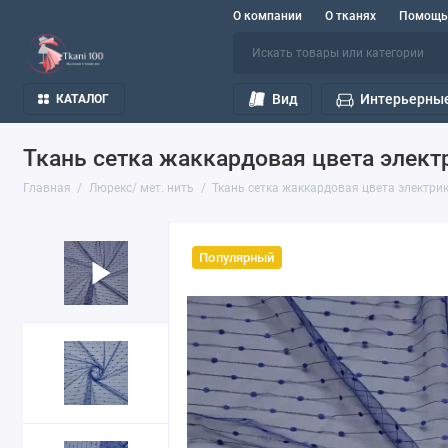
О компании
О тканях
Помощь
Вид
Интерьерные
КАТАЛОГ
Ткань сетка жаккардовая цвета элект
Главная
Люрекс/ мет. нить
Ткань сетка жаккардовая цвета электри
Популярный