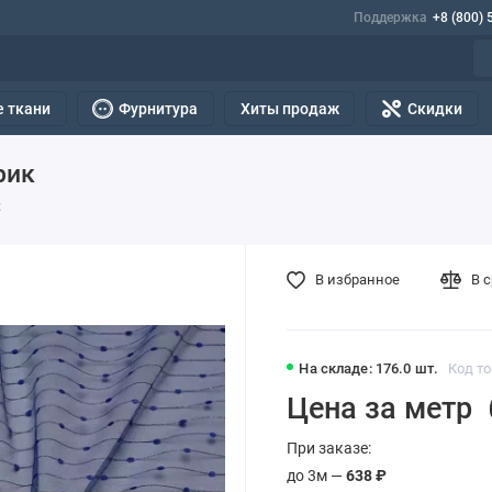
Поддержка
+8 (800) 
 ткани
Фурнитура
Хиты продаж
Скидки
рик
к
В избранное
В 
На складе: 176.0 шт.
Код то
Цена за метр
При заказе:
до 3м —
638 ₽