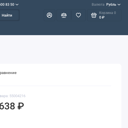
500 83 50
Валюта
Рубль
Корзина
0
Найти
0 ₽
сравнение
вара: 55004216
638 ₽