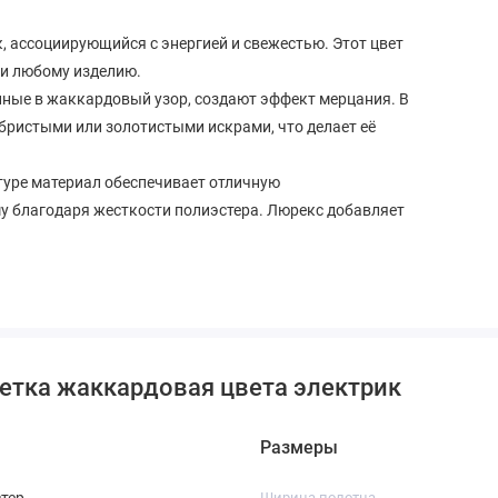
, ассоциирующийся с энергией и свежестью. Этот цвет
ки любому изделию.
ные в жаккардовый узор, создают эффект мерцания. В
бристыми или золотистыми искрами, что делает её
туре материал обеспечивает отличную
му благодаря жесткости полиэстера. Люрекс добавляет
того, чтобы привлекать внимание. Она идеально подходит
ьность.
вета электрик открывает широкие возможности для
сетка жаккардовая цвета электрик
ды и мебели с доставкой по России мы рекомендуем
Размеры
шные юбки, топы с открытыми плечами. Сетка с люрексом
Ширина полотна