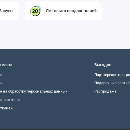
оставкой по России
гарантирует точное соответствие цвета и
 товар отрезами от 1 метра, что удобно для небольших
 бонусы
Лет опыта продаж тканей
з отбеливателей, глажка с изнанки через ткань.
использовать материал без дополнительного укрепления
 черным, серебристым, а также с глубокими оттенками
разов комбинируйте сетку с матовыми тканями (хлопок, лен,
телям
Выгодно
ернет-магазине тканей для одежды и мебели с доставкой по
ка
Партнерская прогр
оздание настоящих шедевров. Идеальный выбор для тех, кто
ты
Подарочные серти
е на обработку персональных данных
Распродажа
ы и отмены
 тканей