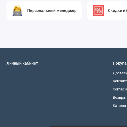
Интернет-магазин тканей для одежды и мебели с д
рисунка заявленным характеристикам. Мы отгружаем
Персональный менеджер
Скидки и
проектов.
Ткань не требует особого ухода: стирка при 30°C, бе
Высокая плотность (средняя для сеток) позволяет 
срезов.
Совет по сочетанию:
Цвет электрик гармонирует с белым,
синего, фиолетового и кораллового. Для повседневных об
деним), чтобы сбалансировать блеск.
Личный кабинет
Покупа
Закажите жаккардовую сетку цвета электрик в нашем инт
Достав
России, и вы получите материал, который вдохновит на с
Контак
ценит яркость, качество и оригинальность!
Согласи
Возврат
Каталог