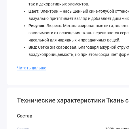
так и декоративных элементов.
Цвет:
Электрик – насыщенный сине-голубой оттенок
визуально притягивает взгляд и добавляет динами
Рисунок:
Люрекс. Металлизированные нити, вплетен
зависимости от освещения ткань переливается сере
идеальной для нарядных и праздничных вещей.
Вид:
Сетка жаккардовая. Благодаря ажурной струк
воздухопроницаемость, но при этом сохраняет фор
дополнительную прочность.
Читать дальше
Назначение:
Нарядные изделия. Ткань создана для 
для ситуаций, где нужен блеск, текстура и оригинал
Что можно сшить из этой ткани?
Благодаря своей универсальности, жаккардовая сетка ц
Технические характеристики Ткань 
творчества. В нашем интернет-магазине тканей для одеж
использовать её для следующих проектов:
Состав
Вечерняя и коктейльная мода:
Платья-футляры, пы
Состав