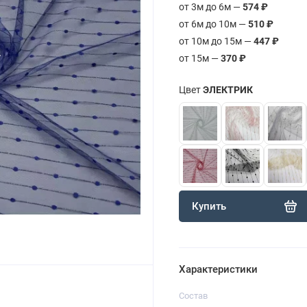
от 3м до 6м —
574 ₽
от 6м до 10м —
510 ₽
от 10м до 15м —
447 ₽
от 15м —
370 ₽
Цвет
ЭЛЕКТРИК
Купить
Характеристики
Состав