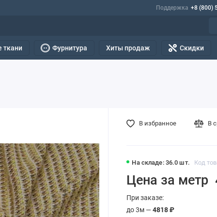
Поддержка
+8 (800) 
 ткани
Фурнитура
Хиты продаж
Скидки
В избранное
В 
На складе: 36.0 шт.
Код тов
Цена за метр
При заказе:
до 3м —
4818 ₽