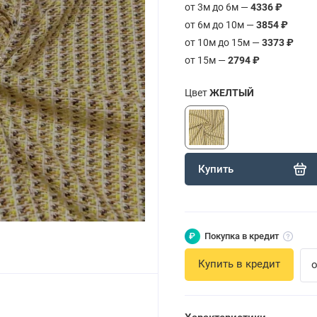
от 3м до 6м —
4336 ₽
от 6м до 10м —
3854 ₽
от 10м до 15м —
3373 ₽
от 15м —
2794 ₽
Цвет
ЖЕЛТЫЙ
Купить
₽
Покупка в кредит
Купить в кредит
о