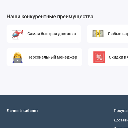
(многослойность). Он отлично комбинируется с вод
Аксессуары:
Из остатков ткани можно изготовить у
Наши конкурентные преимущества
клатчи, ободки для волос, декоративные пояса или
Советы по работе и уходу:
Самая быстрая доставка
Любые ва
Раскрой:
Из-за плотности и структуры «шанель» ре
дисковый нож. Предварительная декатировка (увл
Пошив:
Используйте иглы для плотных тканей. Швы
Персональный менеджер
Скидки и
строчкой. Для сохранения формы рекомендуется пр
Уход:
Рекомендуется химчистка или деликатная руч
для цветных тканей. Не выкручивать. Сушить в расп
изнаночной стороны через проутюжильник.
Желтая костюмная ткань шанель — это инвестиция в стил
визуальную привлекательность, тактильный комфорт и в
самые смелые дизайнерские идеи.
Личный кабинет
Покупа
Достав