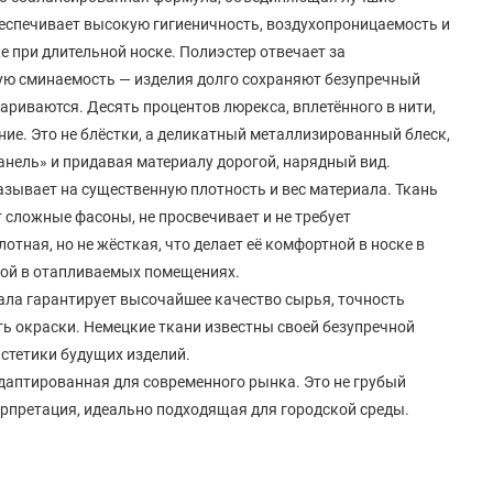
еспечивает высокую гигиеничность, воздухопроницаемость и
 при длительной носке. Полиэстер отвечает за
ую сминаемость — изделия долго сохраняют безупречный
париваются. Десять процентов люрекса, вплетённого в нити,
ие. Это не блёстки, а деликатный металлизированный блеск,
анель» и придавая материалу дорогой, нарядный вид.
зывает на существенную плотность и вес материала. Ткань
сложные фасоны, не просвечивает и не требует
отная, но не жёсткая, что делает её комфортной в носке в
имой в отапливаемых помещениях.
ла гарантирует высочайшее качество сырья, точность
ь окраски. Немецкие ткани известны своей безупречной
эстетики будущих изделий.
даптированная для современного рынка. Это не грубый
терпретация, идеально подходящая для городской среды.
ль:
а, позволяя создавать как цельные гардеробные ансамбли,