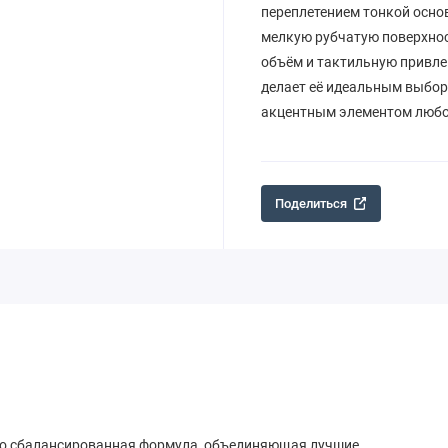
переплетением тонкой основ
мелкую рубчатую поверхнос
объём и тактильную привле
делает её идеальным выбор
акцентным элементом любо
Поделиться
о сбалансированная формула, объединяющая лучшие