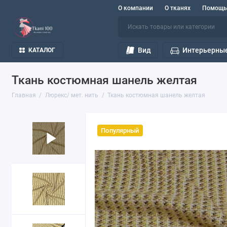
О компании
О тканях
Помощь
Вид
Интерьерные
КАТАЛОГ
Ткань костюмная шанель желтая
Главная
Люрекс/ мет. нить
Ткань костюмная шанель желтая
Популярный