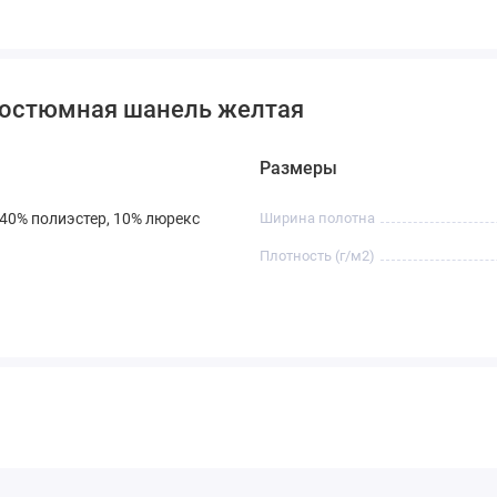
эффектное назначение ткани. Сшитый на заказ костюм —
и — станет вершиной стиля. Желтый цвет делает образ
 костюмная шанель желтая
стюм уместен в креативных офисах, на презентациях,
м для деловой женщины, которая хочет выделиться.
Размеры
— must-have для создания smart-casual образов. Он
 брюки чинос и классические брюки. Короткий приталенный
 40% полиэстер, 10% люрекс
Ширина полотна
 или удлинённый прямой модель — любой вариант заиграет
Плотность (г/м2)
лиссированная модель из этой плотной ткани будут
 юбка станет мощным акцентом в паре с нейтральными
ццо из этой ткани выглядят роскошно и современно.
трелок и долговечность.
создать элегантное платье-футляр, платье-рубашку или
теплоту и презентабельный вид.
тличный способ добавить фактуру и цвет в layered-образ