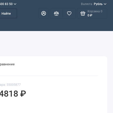
500 83 50
Валюта
Рубль
Корзина
0
Найти
0 ₽
сравнение
ара: 55005877
4818 ₽