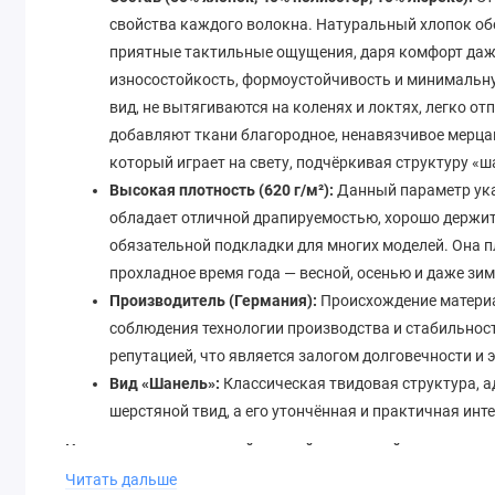
свойства каждого волокна. Натуральный хлопок об
приятные тактильные ощущения, даря комфорт даже
износостойкость, формоустойчивость и минимальн
вид, не вытягиваются на коленях и локтях, легко от
добавляют ткани благородное, ненавязчивое мерцан
который играет на свету, подчёркивая структуру «ш
Высокая плотность (620 г/м²):
Данный параметр ука
обладает отличной драпируемостью, хорошо держит 
обязательной подкладки для многих моделей. Она пл
прохладное время года — весной, осенью и даже з
Производитель (Германия):
Происхождение материа
соблюдения технологии производства и стабильност
репутацией, что является залогом долговечности и 
Вид «Шанель»:
Классическая твидовая структура, а
шерстяной твид, а его утончённая и практичная ин
Что можно сшить из этой желтой костюмной ткани шане
Читать дальше
Материал открывает широкие возможности для творчеств