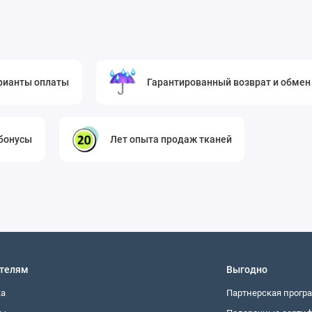
олазками, блузами и рубашками.
никальные аксессуары, которые завершат ансамбль: сумки-
 даже чехлы для планшета.
рианты оплаты
Гарантированный возврат и обмен
комендуется использовать острые портновские ножницы или
ажнение и проутюживание) желательна.
 лучше обрабатывать оверлоком или зигзагообразной
 бонусы
Лет опыта продаж тканей
оклеивать детали дублирином.
ная стирка при температуре до 30°C с моющими средствами
равленном виде вдали от источников тепла. Гладить с
ьный и долговечный предмет гардероба. Она сочетает в себе
ыдающиеся практические свойства, позволяя воплотить
телям
Выгодно
ка
Партнерская прогр