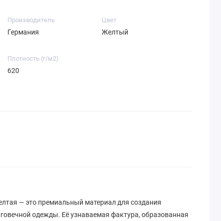
Производитель
Цвет
Германия
Желтый
Плотность (г/м2)
620
лтая — это премиальный материал для создания
лговечной одежды. Её узнаваемая фактура, образованная