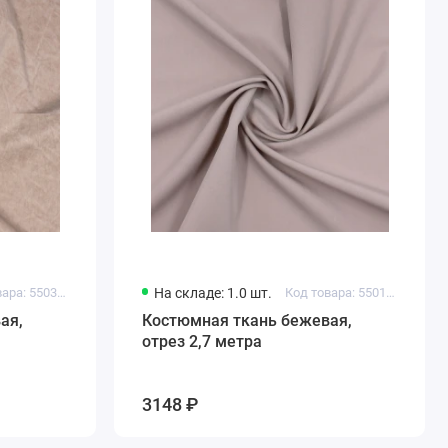
Код товара: 550304459226635
На складе: 1.0 шт.
Код товара: 550118959214035
ая,
Костюмная ткань бежевая,
отрез 2,7 метра
3148 ₽