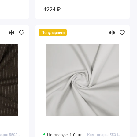
4224 ₽
Популярный
Код товара: 550389319216237
На складе: 1.0 шт.
Код товара: 550470269234309