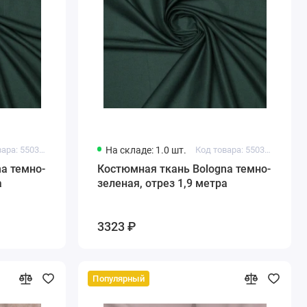
Код товара: 550321599206889
На складе: 1.0 шт.
Код товара: 550321599194078
a темно-
Костюмная ткань Bologna темно-
а
зеленая, отрез 1,9 метра
3323 ₽
Популярный