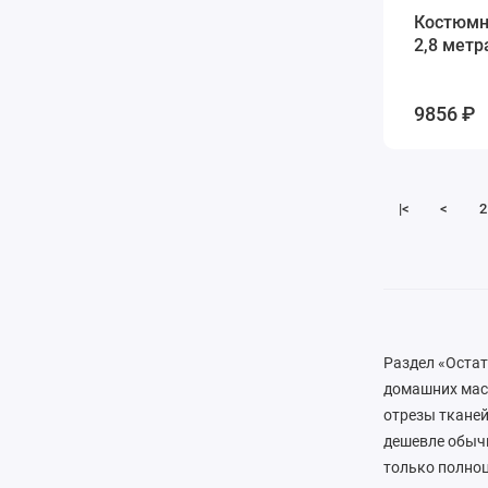
Костюмная 
Незабудковый
2
2,8 метр
Оливковый
1
Оранжевый
3
Песочный
1
9856 ₽
Петролиум
1
Ржавчина
4
Розовый
6
|<
<
2
Салатовый
2
Серая темная
2
Серебро
1
Серебряный
2
Серое темное
1
Серый
15
Раздел «Остат
Серый светлый
3
домашних мас
Серый темный
4
отрезы тканей
Синий
13
дешевле обычн
Синий темный
7
только полноц
Синяя
1