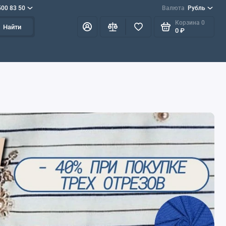
500 83 50
Валюта
Рубль
Корзина
0
Найти
0 ₽