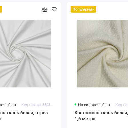
й
Популярный
е: 1.0 шт.
Код товара: 550321589193971
На складе: 1.0 шт.
я ткань белая, отрез
Костюмная ткань белая,
а
1,6 метра