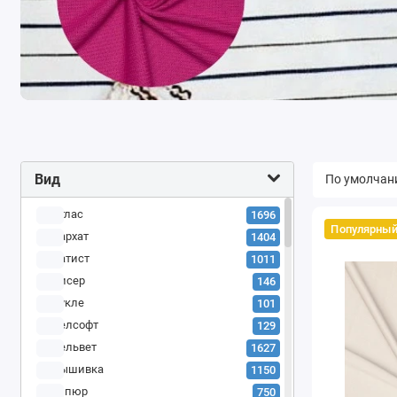
Вид
Атлас
1696
Популярны
Бархат
1404
Батист
1011
Бисер
146
Букле
101
Велсофт
129
Вельвет
1627
Вышивка
1150
Гипюр
750