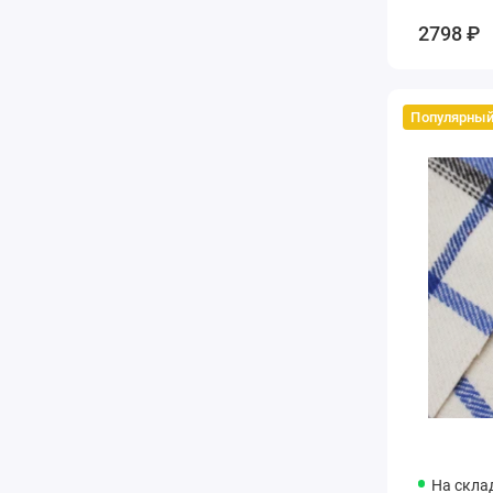
Красная
2
2798 ₽
Красный
9
Кремовая
2
Кремовый
4
Популярны
Лавандовый
1
Лаймовый
1
Лимонный
1
Мароканский апельсин
1
Марсала
2
Многоцветный
5
Молочная
4
Молочное
1
Молочный
8
Морская волна
1
Мультиколор
2
Натуральный
1
Небесная
1
На склад
Небесный
1