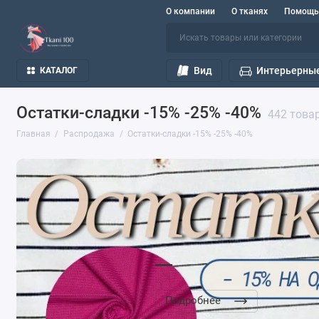
О компании
О тканях
Помощь
Вид
Интерьерные
КАТАЛОГ
Остатки-сладки -15% -25% -40%
442 това
Главная
Распродажа
Остатки-сладки -15% -25% -40%
__
Подробнее