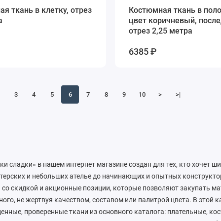
ткань в клетку, отрез
Костюмная ткань в поло
а
цвет коричневый, посл
отрез 2,25 метра
6385 ₽
3
4
5
6
7
8
9
10
>
>|
ки сладки» в нашем интернет магазине создан для тех, кто хочет ши
терских и небольших ателье до начинающих и опытных конструкто
 со скидкой и акционные позиции, которые позволяют закупать м
ого, не жертвуя качеством, составом или палитрой цвета. В этой к
енные, проверенные ткани из основного каталога: плательные, ко