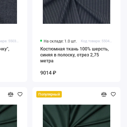
Код товара: 550389389234475
На складе: 1.0 шт.
Код товара: 550413659227677
чку",
Костюмная ткань 100% шерсть,
синяя в полоску, отрез 2,75
метра
9014 ₽
Популярный