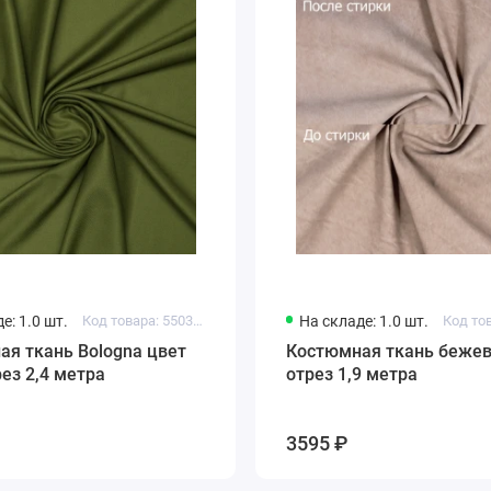
е: 1.0 шт.
Код товара: 550321629219598
На складе: 1.0 шт.
я ткань Bologna цвет
Костюмная ткань бежев
рез 2,4 метра
отрез 1,9 метра
3595 ₽