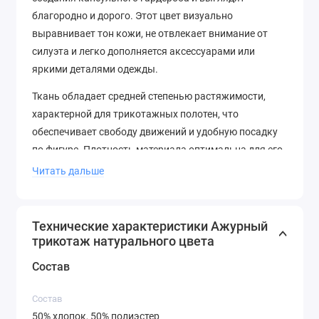
благородно и дорого. Этот цвет визуально
выравнивает тон кожи, не отвлекает внимание от
силуэта и легко дополняется аксессуарами или
яркими деталями одежды.
Ткань обладает средней степенью растяжимости,
характерной для трикотажных полотен, что
обеспечивает свободу движений и удобную посадку
по фигуре. Плотность материала оптимальна для его
назначения: он достаточно прочный, чтобы держать
Читать дальше
форму изделия, но при этом остаётся лёгким и
пластичным. Ажурный трикотаж хорошо
драпируется, образуя мягкие, струящиеся складки.
Технические характеристики Ажурный
Уход за тканью несложен благодаря синтетической
трикотаж натурального цвета
составляющей: рекомендуется машинная стирка в
Состав
деликатном режиме при температуре до 30°C,
использование мягких моющих средств, отжим на
Состав
низких оборотах и сушка в расправленном виде
50% хлопок, 50% полиэстер