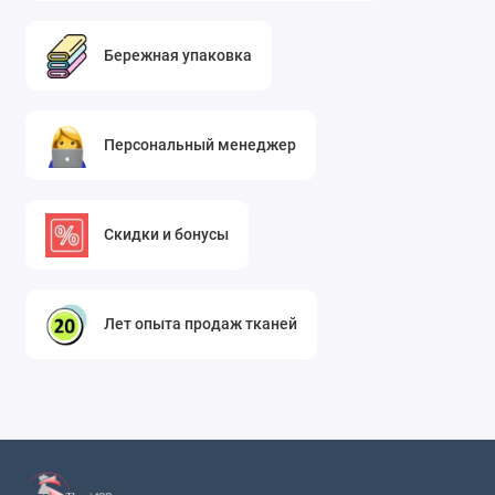
небольших проектов, и оптовые скидки для ателье и
дизайнеров. Растительный принт на желтом фоне —
Бережная упаковка
это тренд сезона, который остается актуальным
благодаря своей универсальности: он подходит как
для монохромных образов, так и для комбинации с
Персональный менеджер
однотонными тканями (белый, черный, зеленый,
бежевый).
Закажите искусственный шелк с растительным
Скидки и бонусы
принтом уже сегодня, и вы получите ткань, которая
вдохновляет на творчество. Интернет-магазин
тканей для одежды и мебели с доставкой по России
Лет опыта продаж тканей
гарантирует быструю отправку в любой регион
страны, бережную упаковку и возможность возврата
в случае несоответствия. Создавайте стильные и
комфортные вещи вместе с нами!