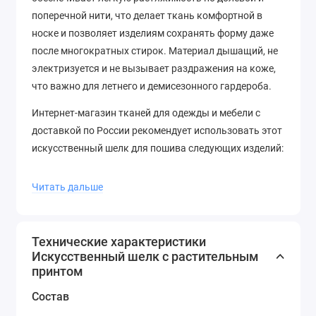
поперечной нити, что делает ткань комфортной в
носке и позволяет изделиям сохранять форму даже
после многократных стирок. Материал дышащий, не
электризуется и не вызывает раздражения на коже,
что важно для летнего и демисезонного гардероба.
Интернет-магазин тканей для одежды и мебели с
доставкой по России рекомендует использовать этот
искусственный шелк для пошива следующих изделий:
Блузы и рубашки
— благодаря легкой текстуре
Читать дальше
и растительному принту ткань идеально
подходит для женственных блуз с воланами,
рюшами, пышными рукавами или
Технические характеристики
классическим кроем. Желтый цвет добавляет
Искусственный шелк с растительным
свежести и визуально освежает образ.
принтом
Платья
— как повседневные, так и вечерние.
Состав
Ткань отлично драпируется, поэтому из нее