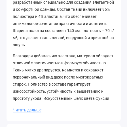
разработанный специально для создания элегантной
и комфортной одежды. Состав ткани включает 96%
полиэстера и 4% эластана, что обеспечивает
оптимальное сочетание практичности и эстетики.
Ширина полотна составляет 140 см, плотность – 70 г/
м², что делает ткань легкой, воздушной и приятной на
ощупь.
Благодаря добавлению эластана, материал обладает
отличной эластичностью и формоустойчивостью.
Ткань мягко драпируется, не мнется и сохраняет
первоначальный вид даже после многократных
стирок. Полиэстер в составе гарантирует
износостойкость, устойчивость к выцветанию и
простоту ухода. Искусственный шелк цвета фуксии
имеет гладкую, блестящую поверхность, которая
Читать дальше
имитирует натуральный шелк, но при этом
значительно доступнее по цене и практичнее в
эксплуатации.