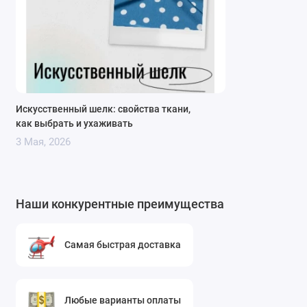
ассортимент материалов для любых швейных
проектов. Искусственный шелк цвета фуксии – это
идеальный выбор для тех, кто ценит качество,
яркость и универсальность. Мы гарантируем точное
соответствие цвета и состава заявленным
характеристикам, а также оперативную доставку в
Искусственный шелк: свойства ткани,
любой регион РФ. Приобретая ткани в нашем
как выбрать и ухаживать
интернет-магазине тканей для одежды и мебели с
3 Мая, 2026
доставкой по России, вы получаете надежный
материал для реализации самых смелых
дизайнерских идей.
Наши конкурентные преимущества
Рекомендации по уходу
Для сохранения яркости цвета и формы изделий из
Самая быстрая доставка
искусственного шелка рекомендуется стирка при
температуре не выше 30°C в деликатном режиме.
Используйте мягкие моющие средства без
Любые варианты оплаты
отбеливателей. Отжим должен быть минимальным,