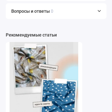
отличным выбором для вечерних и праздничных
нарядов: платьев-футляров, коктейльных платьев,
Вопросы и ответы
0
юбок-миди и макси. Также из этого материала можно
сшить легкие халаты, пижамы, ночные сорочки и
пеньюары – ткань приятна к телу и не вызывает
раздражения.
Рекомендуемые статьи
Для повседневного гардероба подойдут свободные
блузы с воланами, рубашки оверсайз, юбки-солнце и
широкие брюки-палаццо. Искусственный шелк также
используется для пошива аксессуаров: шарфов,
палантинов, косынок и бантов. Благодаря
эластичности, ткань подходит для изделий с
облегающим кроем, например, топов на бретелях или
платьев-бандо.
Специализация интернет-магазина
Наш интернет-магазин тканей для одежды и мебели с
доставкой по России предлагает широкий