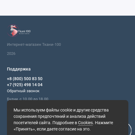
праздничной одежды.
Заключение
Искусственный шелк цвета фуксии – это
универсальная ткань с отличными
эксплуатационными характеристиками. Состав из
Интернет-магазин Ткани-100
полиэстера и эластана обеспечивает комфорт,
2026
долговечность и простоту ухода. Ширина полотна
140 см и плотность 70 г/м² позволяют использовать
материал для различных швейных проектов.
Поддержка
Интернет-магазин тканей для одежды и мебели с
+8 (800) 500 83 50
доставкой по России предлагает вам приобрести этот
+7 (925) 498 14 04
Обратный звонок
материал по выгодной цене. Создавайте стильные и
практичные вещи с помощью качественных тканей
Будни, с 10.00 до 18.00
из нашего ассортимента.
Мы в сети
Мы используем файлы cookie и другие средства
сохранения предпочтений и анализа действий
посетителей сайта. Подробнее в
Cookies
. Нажмите
«Принять», если даете согласие на это.