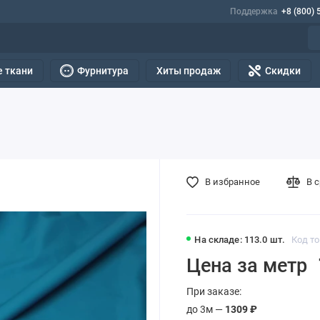
Поддержка
+8 (800) 
 ткани
Фурнитура
Хиты продаж
Скидки
В избранное
В 
На складе: 113.0 шт.
Код то
Цена за метр
При заказе:
до 3м —
1309 ₽