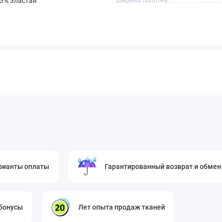
 3% эластан
Ширина полотна
и или декольте – ткань красиво ложится, создавая
 – хлопок обеспечит комфорт даже в жаркую погоду.
ые юбки-карандаш, юбки-солнце или юбки с запахом – ткань
 в расклешенных фасонах.
ом или на пуговицах станет базовой вещью в офисном или
тому рубашка будет выглядеть опрятно в течение всего дня.
 и топом-безрукавкой – модный и практичный вариант для
 для детей. Вы можете сшить платьица для девочек,
аны.
рианты оплаты
Гарантированный возврат и обмен
латы из этой ткани будут дарить комфорт и свободу
зине тканей для одежды и мебели с доставкой по России?
 бонусы
Лет опыта продаж тканей