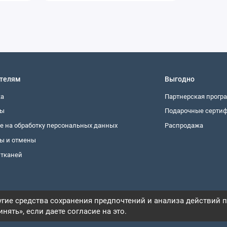
я проходит проверку на усадку, стойкость окраски и
во стыковочных швов при раскрое, что особенно важно для
ших проектов или тестовых образцов.
включая отдаленные населенные пункты. Упаковка защищает
телям
Выгодно
ировке.
ка
Партнерская прогр
ты
Подарочные серти
е на обработку персональных данных
Распродажа
овыводители.
ы и отмены
 тканей
и при средней температуре утюга.
го цвета. Этот материал станет надежной основой для
 пришел к вам быстро и в идеальном состоянии. Выбирайте
дежды и мебели с доставкой по России.
гие средства сохранения предпочтений и анализа действий п
нять», если даете согласие на это.