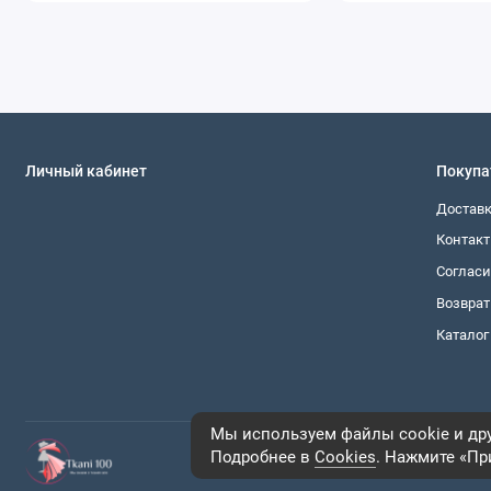
Мы гарантируем стабильное качество: каждая парти
соответствие заявленному составу.
Ширина 140 см позволяет минимизировать количест
цельнокроеных платьев.
Ткань продается от 1 метра, что удобно для неболь
Доставка осуществляется во все регионы России, 
Личный кабинет
Покупа
рулон от загрязнений и повреждений при транспорт
Достав
Рекомендации по уходу:
Контак
Стирать при температуре не выше 40°C.
Согласи
Не использовать отбеливатели и агрессивные пятн
Возврат
Отжим на низких оборотах (до 600 об/мин).
Каталог
Гладить с изнаночной стороны в режиме «хлопок» ил
Создайте свой идеальный образ с плательной тканью сине
вашего творчества, а мы позаботимся о том, чтобы заказ
качество – выбирайте наш интернет-магазин тканей для о
Мы используем файлы cookie и дру
Подробнее в
Cookies
. Нажмите «При
Интернет-магазин Ткани-100, 2026