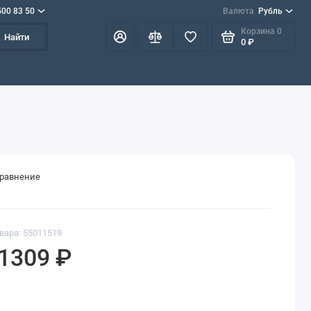
500 83 50
Валюта
Рубль
Корзина
0
Найти
0 ₽
сравнение
вара: 55011519
1309 ₽