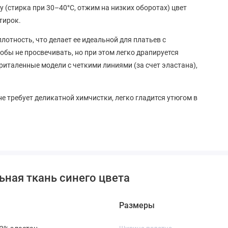
 (стирка при 30–40°C, отжим на низких оборотах) цвет
тирок.
лотность, что делает ее идеальной для платьев с
обы не просвечивать, но при этом легко драпируется
риталенные модели с четкими линиями (за счет эластана),
не требует деликатной химчистки, легко гладится утюгом в
ве предотвращает образование катышков и сохраняет
о времени.
тно подходит для широкого спектра изделий:
ьная ткань синего цвета
 сшить:
ьно сядут по фигуре благодаря эластану.
Размеры
т отлично сочетается с джинсовой курткой или кожаным