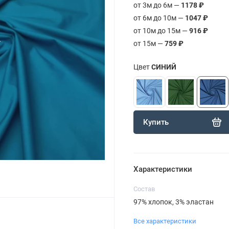
от 3м до 6м —
1178 ₽
от 6м до 10м —
1047 ₽
от 10м до 15м —
916 ₽
от 15м —
759 ₽
Цвет
СИНИЙ
Купить
Характеристики
Состав
97% хлопок, 3% эластан
Все характеристики