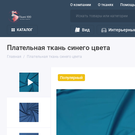
О компании
О тканях
Помощь
Вид
Интерьерные
КАТАЛОГ
Плательная ткань синего цвета
Главная
Плательная ткань синего цвета
Популярный