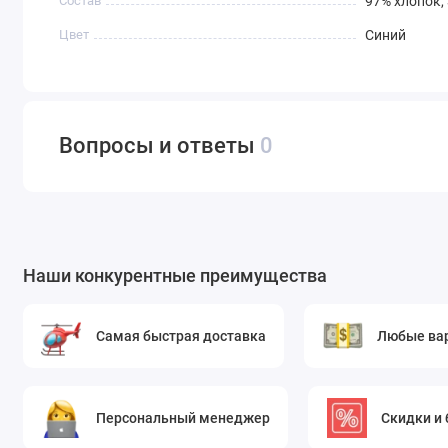
Состав
97% хлопок,
Вечерние платья в пол с драпировкой на тали
Цвет
Синий
элегантные волны.
Сарафаны на бретелях для летнего гардероба
Юбки.
Модели любой длины: от мини до макси. Прям
одинаково хорошо держит форму и в облегающих, и
Вопросы и ответы
0
Блузы и рубашки.
Синяя блуза с отложным воротник
кэжуал-гардеробе. Ткань не мнется критически, поэ
Комбинезоны.
Широкие брюки с завышенной талией
прогулок или путешествий.
Наши конкурентные преимущества
Детская одежда.
Гипоаллергенный хлопок безопасен
сарафаны, шорты с топами или даже легкие кардиг
Самая быстрая доставка
Любые ва
Домашняя одежда.
Пижамы, ночные сорочки или ха
движений.
Почему стоит выбрать эту ткань в нашем интернет-мага
Персональный менеджер
Скидки и