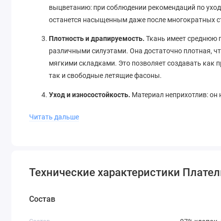
выцветанию: при соблюдении рекомендаций по уходу
останется насыщенным даже после многократных с
Плотность и драпируемость.
Ткань имеет среднюю п
различными силуэтами. Она достаточно плотная, чт
мягкими складками. Это позволяет создавать как п
так и свободные летящие фасоны.
Уход и износостойкость.
Материал неприхотлив: он 
режиме «хлопок» и быстро сохнет. Эластан в соста
Читать дальше
первоначальный вид изделия на протяжении долгог
Что можно сшить из этой ткани?
Благодаря универсальности состава и цвета, данное поло
Технические характеристики Плател
Платья.
Это основное назначение ткани. Вы можете
Повседневные платья-футляры, которые идеал
Состав
Платья-рубашки свободного кроя – синий цве
ремнем.