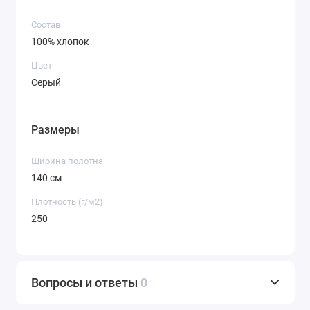
возможности для творчества. Этот цвет
отлично сочетается с любой палитрой: от
Состав
базовых черного и белого до ярких и
100% хлопок
пастельных оттенков. Он менее маркий, чем
Цвет
черный, и более универсальный, чем
Серый
классический индиго.
Вид «Джинса»:
Ткань имеет характерное для
денима саржевое переплетение (чаще всего 2/1
Размеры
или 3/1), где уточные нити проходят под двумя
или более нитями основы, создавая
Ширина полотна
узнаваемую диагональную рубчик. Это
140 см
переплетение отвечает за высокую прочность и
Плотность (г/м2)
износостойкость материала.
250
Назначение «Для брюк и юбок»:
Производитель рекомендует основное
применение, однако потенциал ткани этим не
ограничивается. Ее свойства идеально
Вопросы и ответы
0
подходят для пошива предметов гардероба,