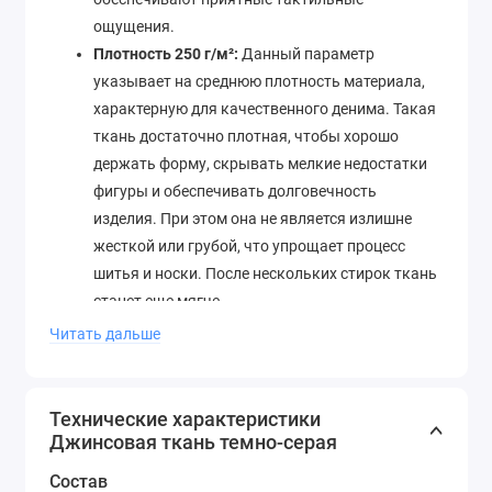
ощущения.
Плотность 250 г/м²:
Данный параметр
указывает на среднюю плотность материала,
характерную для качественного денима. Такая
ткань достаточно плотная, чтобы хорошо
держать форму, скрывать мелкие недостатки
фигуры и обеспечивать долговечность
изделия. При этом она не является излишне
жесткой или грубой, что упрощает процесс
шитья и носки. После нескольких стирок ткань
станет еще мягче.
Цвет «Темно-серый» (Серый):
Это один из
Читать дальше
самых востребованных и практичных цветов в
современной моде. Темно-серый деним
выглядит сдержанно, стильно и элегантно. Он
Технические характеристики
лишен канонической ассоциации с синими
Джинсовая ткань темно-серая
джинсами, что открывает широкие
Состав