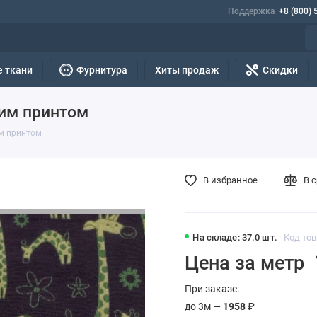
Поддержка
+8 (800) 
 ткани
Фурнитура
Хиты продаж
Скидки
им принтом
м принтом
В избранное
В 
На складе: 37.0 шт.
Код тов
Цена за метр
При заказе:
до 3м —
1958 ₽