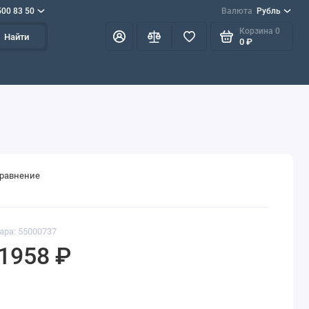
500 83 50
Валюта
Рубль
Корзина
0
Найти
0 ₽
сравнение
ара: 55000737
1958 ₽