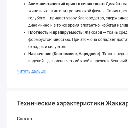
Анималистический принт в синих тонах:
Дизайн тка
животных, птиц или тропической фауны. Синяя цвет
голубого — придает узору благородство, сдержанно
динамично и в то же время элегантно, избегая изли
Плотность и драпируемость:
Жаккард — ткань сред
формоустойчивостью. При этом она обладает доста
складок и силуэтов.
Назначение (Костюмные, Нарядные):
Ткань предна
изделий, где важны четкий крой и презентабельный
Что можно сшить из этой жаккардовой ткани:
Читать дальше
Благодаря своему статусному внешнему виду и практичн
творчества.
Верхняя одежда и костюмы:
Технические характеристики Жакка
Женские жакеты и блейзеры:
Идеальная основа дл
Состав
Анималистический принт станет ярким акцентом в 
Стильные жилеты:
Жилет из такой ткани — самост