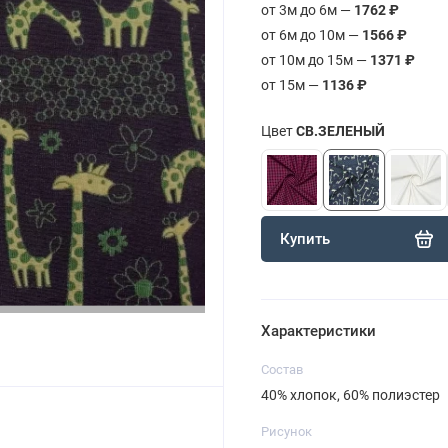
от 3м до 6м —
1762 ₽
от 6м до 10м —
1566 ₽
от 10м до 15м —
1371 ₽
от 15м —
1136 ₽
Цвет
СВ.ЗЕЛЕНЫЙ
Купить
Характеристики
Состав
40% хлопок, 60% полиэстер
Рисунок