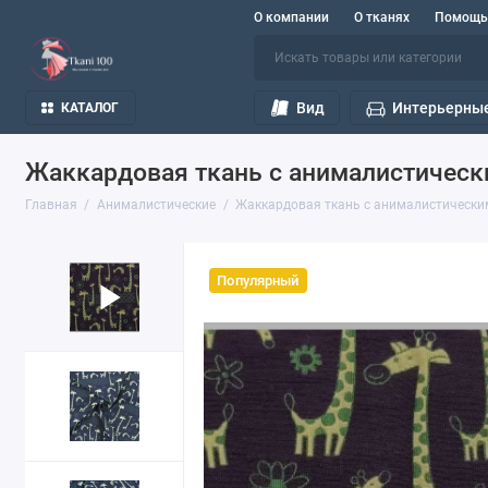
О компании
О тканях
Помощь
Вид
Интерьерные
КАТАЛОГ
Жаккардовая ткань с анималистическ
Главная
Анималистические
Жаккардовая ткань с анималистически
Популярный