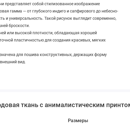
ни представляет собой стилизованное изображение
овая гамма — от глубокого индиго и сапфирового до небесно-
сть и универсальность. Такой рисунок выглядит современно,
шней броскости.
ней или высокой плотности, обладающая хорошей
точной пластичностью для создания красивых, мягких
значена для пошива конструктивных, держащих форму
 внешний вид.
ым свойствам, ткань открывает широкие возможности для
рдовая ткань с анималистическим принто
я элегантного жакета прямого или приталенного кроя.
Размеры
деловом или кэжуал-образе.
оятельное модное заявление, которое можно комбинировать с