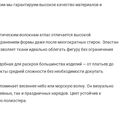
ссии мы гарантируем высокое качество материалов и
етическим волокнам атлас отличается высокой
хранением формы даже после многократных стирок. Эластан
озволяет ткани идеально облегать фигуру без ограничения
удобная для раскроя большинства изделий — от платьев до
оекты средней сложности без необходимости докупать
поминает весеннее небо или морскую волну. Он визуально
евных, так и праздничных нарядов. Цвет устойчив к
ю полиэстера.
лицевая поверхность и матовая изнанка. Ткань имеет
тойчивость и драпируемость. Атлас не осыпается по краям,
рован для пошива одежды, но также подходит для