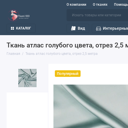
О компании
О тканях
Помощь
Вид
Интерьерные
КАТАЛОГ
Ткань атлас голубого цвета, отрез 2,5 
Главная
Ткань атлас голубого цвета, отрез 2,5 метра
Популярный