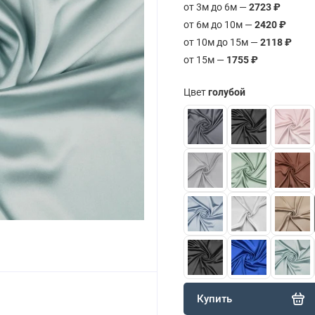
от 3м до 6м —
2723 ₽
от 6м до 10м —
2420 ₽
от 10м до 15м —
2118 ₽
от 15м —
1755 ₽
Цвет
голубой
Купить