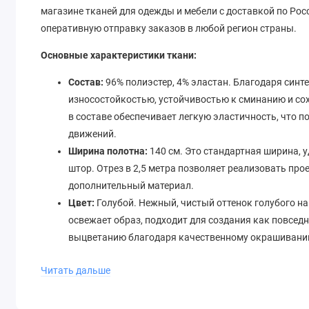
магазине тканей для одежды и мебели с доставкой по Ро
оперативную отправку заказов в любой регион страны.
Основные характеристики ткани:
Состав:
96% полиэстер, 4% эластан. Благодаря синт
износостойкостью, устойчивостью к сминанию и со
в составе обеспечивает легкую эластичность, что п
движений.
Ширина полотна:
140 см. Это стандартная ширина, 
штор. Отрез в 2,5 метра позволяет реализовать пр
дополнительный материал.
Цвет:
Голубой. Нежный, чистый оттенок голубого на
освежает образ, подходит для создания как повседн
выцветанию благодаря качественному окрашивани
Вид ткани:
Атлас. Характерная гладкая, блестящая 
Читать дальше
плотное переплетение, что обеспечивает её формоус
что упрощает обработку швов.
Назначение:
Плательные ткани. Материал оптимизи