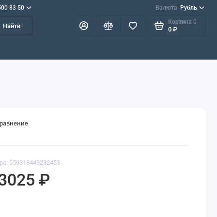
500 83 50
Валюта
Рубль
Корзина
0
Найти
0 ₽
сравнение
ра: 550318449232453
3025 ₽