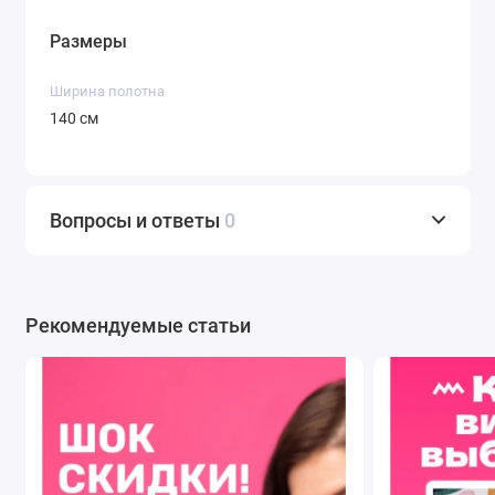
Китая давно зарекомендовало себя на
мировом рынке. Данный материал прошел
Размеры
строгий контроль, что подтверждается
равномерностью окраски и четкостью рисунка.
Ширина полотна
Назначение:
Плательные ткани. Идеально
140 см
подходит для пошива легких платьев,
сарафанов, туник, блуз, юбок и рубашек.
Благодаря мягкости, ткань отлично
Вопросы и ответы
0
драпируется, позволяя создавать как
облегающие, так и свободные силуэты.
Что можно сшить из этой ткани?
Рекомендуемые статьи
Интернет-магазин тканей для одежды и мебели с
доставкой по России рекомендует использовать
данный отрез для следующих проектов:
Платья и сарафаны.
Красный горошек – это
классика женственного гардероба. Вы можете
сшить летнее платье-футляр, пышный сарафан