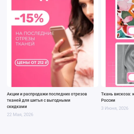
на бретелях, романтичное платье с пышной
юбкой или элегантное платье-миди с поясом.
Вискоза идеально ложится по фигуре,
подчеркивая достоинства.
Блузы и рубашки.
Легкая блуза с воротником-
стойкой или рубашка свободного кроя станут
базой для офисного или повседневного образа.
Красный цвет добавит яркости, а горошек
сделает образ более расслабленным.
Юбки.
От юбки-карандаш до юбки-солнце –
вискоза позволяет экспериментировать с
Акции и распродажи последних отрезов
Ткань вискоза: 
фасонами. Юбка в горошек отлично сочетается
тканей для шитья с выгодными
России
с однотонными топами, водолазками или
скидками
3 Июня, 2026
джинсовыми куртками.
22 Мая, 2026
Туники и топы.
Для жаркого лета или пляжного
отдыха – идеальный вариант. Туника