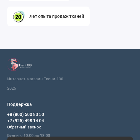
лучей. Гладить рекомендуется с изнаночной стороны
в режиме «шелк» или через влажную марлю.
Лет опыта продаж тканей
Почему стоит купить этот отрез?
Эксклюзивность
– последний метр
итальянской вискозы, который больше не
поступит в продажу.
Универсальность
– подходит для пошива
одежды, аксессуаров и домашнего текстиля.
Качество
– 100% вискоза от итальянского
Интернет-магазин Ткани-100
производителя не линяет, не садится и не
2026
вытягивается.
Экономия
– цена за 1 метр позволяет
Поддержка
попробовать дорогой материал без больших
затрат.
+8 (800) 500 83 50
+7 (925) 498 14 04
Не упустите возможность приобрести этот
Обратный звонок
уникальный отрез. Интернет-магазин тканей для
Будни, с 10.00 до 18.00