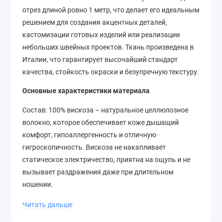
отрез длиной ровно 1 метр, что делает его идеальным
решением для создания акцентных деталей,
кастомизации готовых изделий или реализации
небольших швейных проектов. Ткань произведена в
Италии, что гарантирует высочайший стандарт
качества, стойкость окраски и безупречную текстуру.
Основные характеристики материала
Состав: 100% вискоза – натуральное целлюлозное
волокно, которое обеспечивает коже дышащий
комфорт, гипоаллергенность и отличную
гигроскопичность. Вискоза не накапливает
статическое электричество, приятна на ощупь и не
вызывает раздражения даже при длительном
ношении.
Ширина полотна: 140 см – стандартный параметр для
Читать дальше
плательных тканей, позволяющий раскраивать