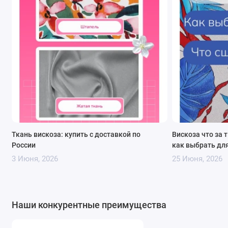
Юбки
– прямая юбка-карандаш, юбка-солнце
(до колена) или асимметричная модель.
Полоска вытягивает силуэт, а струящийся
шифон добавляет динамики.
Верхняя одежда
– легкий пляжный кимоно,
накидка или болеро. Такой аксессуар защитит
от солнца и станет стильным дополнением к
купальнику.
Детали для кастомизации
– рукава-фонарики,
Ткань вискоза: купить с доставкой по
Вискоза что за 
вставки в корсет, декоративные банты, шарфы,
России
как выбрать дл
палантины или косынки. Отрез идеален для
3 Июня, 2026
25 Июня, 2026
обновления старой одежды.
Домашний текстиль
– декоративные
наволочки для подушек, салфетки, чехлы для
Наши конкурентные преимущества
стульев или легкий балдахин. Ткань
экологична и безопасна.