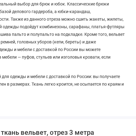
деальный выбор для брюк и юбок. Классические брюки
 базой делового гардероба, а юбки-карандаш,
сти. Также из данного отреза можно сшить жакеты, жилеты,
вной одежды подойдут комбинезоны, сарафаны, платья-футляры
ошива пальто и полупальто на подкладке. Кроме того, вельвет
 ремней, головных уборов (кепи, береты) и даже
одежды и мебели с доставкой по России вы можете
 мебели — пуфов, стульев или изголовья кровати, если
для одежды и мебели с доставкой по России: вы получаете
лен в размерах. Ткань легко кроится, не осыпается по краям и
х. Рекомендуем использовать иглы для плотных тканей и
тжим на низких оборотах, глажка с изнанки через
о тестами.
ичное решение для создания капсульной коллекции.
 (расход 1,2-1,5 м), юбку (0,8-1 м), жилет (0,6-0,8 м) или
ткань вельвет, отрез 3 метра
ивных элементов. В интернет-магазине тканей для одежды и