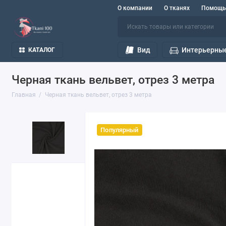
О компании
О тканях
Помощь
Вид
Интерьерные
КАТАЛОГ
Черная ткань вельвет, отрез 3 метра
Главная
Черная ткань вельвет, отрез 3 метра
Популярный