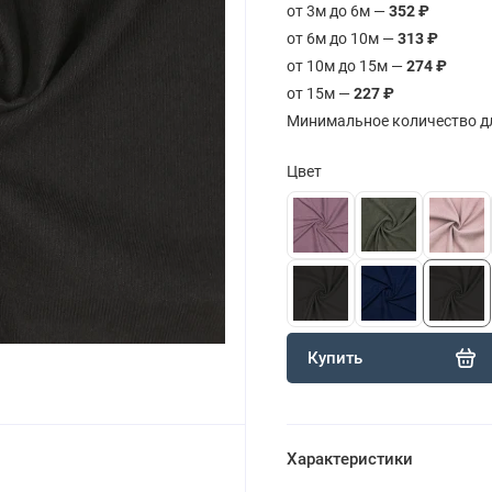
от 3м до 6м —
352 ₽
от 6м до 10м —
313 ₽
от 10м до 15м —
274 ₽
от 15м —
227 ₽
Минимальное количество дл
Цвет
Купить
Характеристики