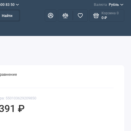
500 83 50
Валюта
Рубль
Корзина
0
Найти
0 ₽
сравнение
ра: 550103629209850
391 ₽