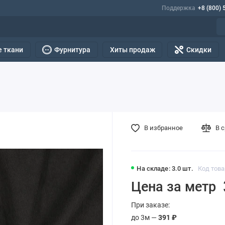
Поддержка
+8 (800) 
 ткани
Фурнитура
Хиты продаж
Скидки
В избранное
В 
На складе: 3.0 шт.
Код това
Цена за метр
При заказе:
до 3м —
391 ₽