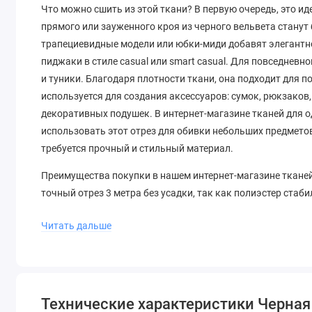
Что можно сшить из этой ткани? В первую очередь, это и
прямого или зауженного кроя из черного вельвета станут
трапециевидные модели или юбки-миди добавят элегантно
пиджаки в стиле casual или smart casual. Для повседне
и туники. Благодаря плотности ткани, она подходит для п
используется для создания аксессуаров: сумок, рюкзаков,
декоративных подушек. В интернет-магазине тканей для 
использовать этот отрез для обивки небольших предметов
требуется прочный и стильный материал.
Преимущества покупки в нашем интернет-магазине тканей 
точный отрез 3 метра без усадки, так как полиэстер стаби
подходит для шитья на бытовых и промышленных машинка
Читать дальше
нитки полиэстеровые. Уход: стирка при 30-40 градусах, о
проутюжильник. Черный цвет не линяет, что подтвержден
Для дизайнеров и частных мастеров этот отрез — эконом
Например, из 3 метров при ширине 140 см можно сшить: брюки
Технические характеристики Черная 
комбинезон (2-2,5 м). Остатки используются для декорат