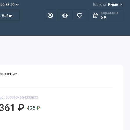
500 83 50
Валюта
Рубль
Корзина
0
Найти
0 ₽
сравнение
ра: 5500604554000833
361 ₽
425 ₽