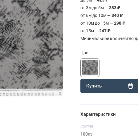
от 3м до 6м —
383 ₽
от 6м до 10м —
340 ₽
от 10м до 15м —
298 ₽
от 15м —
247 ₽
Минимальное количество дл
Цвет
Купить
Характеристики
Состав
100пэ