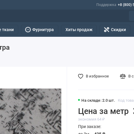
Поддержка
+8 (800) 
 ткани
Фурнитура
Хиты продаж
Скидки
тра
В избранное
В 
На складе: 2.0 шт.
Код това
Цена за метр
экономия 64 ₽
При заказе:
до 3м —
425 ₽