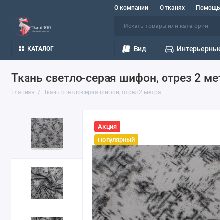
О компании
О тканях
Помощь
Вид
Интерьерные
КАТАЛОГ
Ткань светло-серая шифон, отрез 2 ме
Главная
Ткань светло-серая шифон, отрез 2 метра
Акция
Популярный